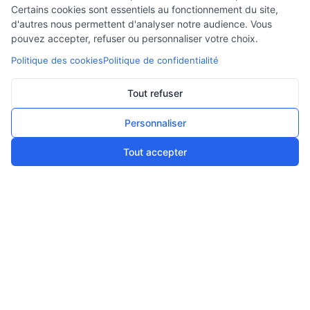
Dispositif COVID-19
Certains cookies sont essentiels au fonctionnement du site,
d'autres nous permettent d'analyser notre audience. Vous
pouvez accepter, refuser ou personnaliser votre choix.
Politique des cookies
Politique de confidentialité
CATALOGUE
Pompes et moteurs
Tout refuser
Variateur de fréquence
Personnaliser
Accessoires
Tout accepter
BESOIN D'AIDE ?
FAQ
Lexique
Comment choisir ma pompe