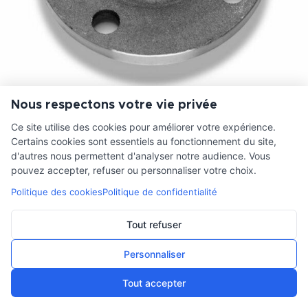
Nous respectons votre vie privée
BRIDE A COLLERETTE PN16 DN 200/219.1
Ce site utilise des cookies pour améliorer votre expérience.
Certains cookies sont essentiels au fonctionnement du site,
90,71
€
HT
d'autres nous permettent d'analyser notre audience. Vous
pouvez accepter, refuser ou personnaliser votre choix.
Politique des cookies
Politique de confidentialité
Tout refuser
Personnaliser
Tout accepter