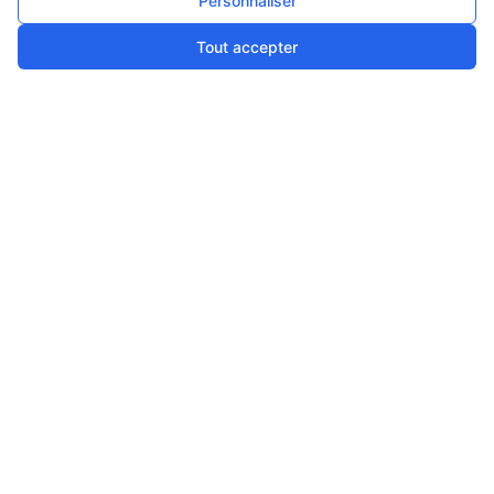
Personnaliser
CATALOGUE
Pompes et moteurs
Tout accepter
Variateur de fréquence
Accessoires
BESOIN D'AIDE ?
FAQ
Lexique
Comment choisir ma pompe
INFORMATIONS LÉGALES
Conditions générales de vente