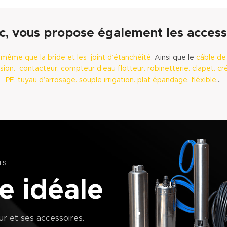
c, vous propose également les accesso
e même que la
bride et les
joint d’étanchéité.
Ainsi que le
câble de
sion.
contacteur.
compteur d’eau flotteur.
robinetterie.
clapet.
cr
PE.
tuyau d’arrosage.
souple irrigation.
plat épandage.
fléxible
…
TS
 idéale
r et ses accessoires.