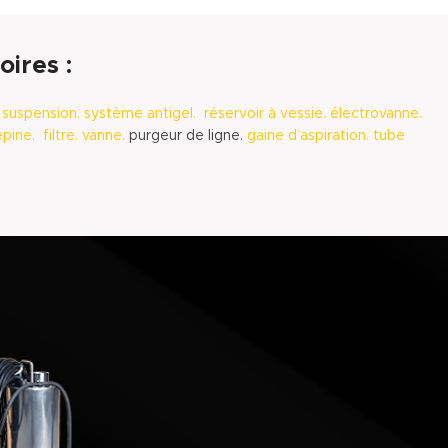
ires :
 suspension.
système antigel.
réservoir à vessie.
électrovanne.
épine.
filtre.
vanne.
purgeur de ligne.
gaine d’aspiration.
tube