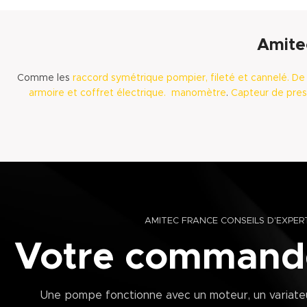
Amite
Comme les
raccord symétrique pompier,
fileté et
cannelé. D
armoire et coffret électrique.
manomètre
.
Capteur de pres
AMITEC FRANCE CONSEILS D'EXPER
Votre commande
Une pompe fonctionne avec un moteur, un variateu