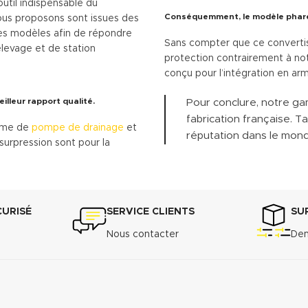
util indispensable du
Conséquemment, le modèle phare 
us proposons sont issues des
ues modèles afin de répondre
Sans compter que ce converti
levage et de station
protection contrairement à not
conçu pour l’intégration en arm
illeur rapport qualité.
Pour conclure, notre 
fabrication française. T
erme de
pompe de drainage
et
réputation dans le monde 
surpression sont pour la
CURISÉ
SERVICE CLIENTS
SU
Nous contacter
Dem