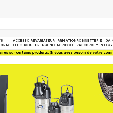
TS
ACCESSOIRE
VARIATEUR
IRRIGATION
ROBINETTERIE
GAI
FORAGE
ÉLECTRIQUE
FREQUENCE
AGRICOLE
RACCORDEMENT
TUY
tains produits. Si vous avez besoin de votre commande rapide