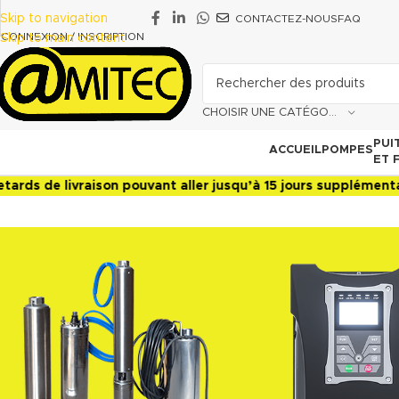
Skip to navigation
CONTACTEZ-NOUS
FAQ
CONNEXION / INSCRIPTION
Skip to main content
CHOISIR UNE CATÉGORIE
PUI
ACCUEIL
POMPES
ET 
aison pouvant aller jusqu’à 15 jours supplémentaires sur cer