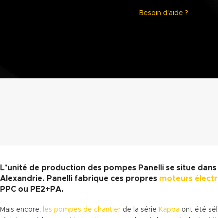
Besoin d'aide ?
L’unité de production des pompes Panelli se situe dans le
Alexandrie. Panelli fabrique ces propres
moteurs électr
PPC ou PE2+PA.
Mais encore,
les pompes de chantier
de la série
Kappa
ont été sél