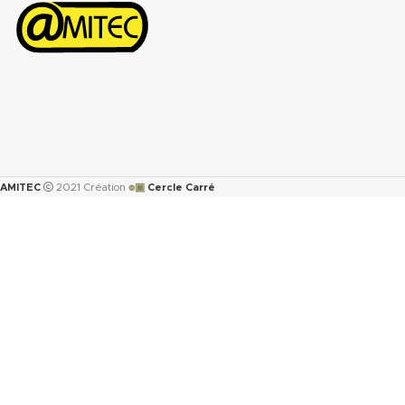
๏▣
AMITEC
2021 Création
Cercle Carré