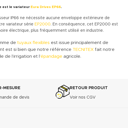
est le variateur
Eura Drives EP66
.
sseur IP66 ne nécessite aucune enveloppe extérieure de
re variateur série
EP2000
. En conséquence, cet EP2000 est
oire électrique, plus fréquemment utilisé en industrie.
gamme de
tuyaux flexibles
est issue principalement de
ant est si bien que notre référence
TECNITEX
fait notre
de l’irrigation et l’
épandage
agricole.
R-MESURE
RETOUR PRODUIT
ande de devis
Voir nos CGV