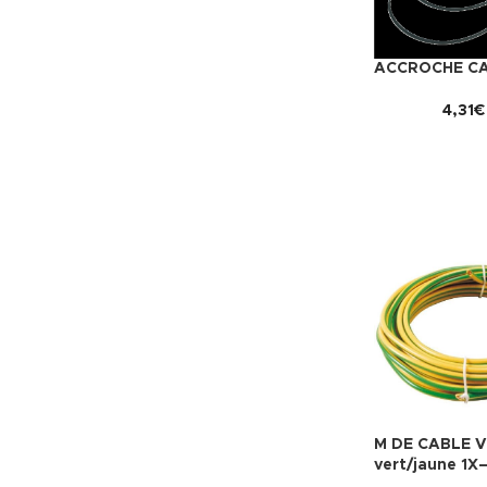
ACCROCHE C
4,31
€
M DE CABLE 
vert/jaune 1X