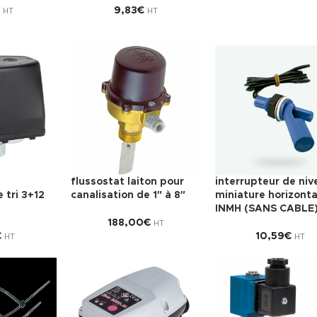
9,83
€
HT
HT
flussostat laiton pour
interrupteur de niv
tri 3+12
canalisation de 1″ à 8″
miniature horizonta
INMH (SANS CABLE
188,00
€
HT
€
10,59
€
HT
HT