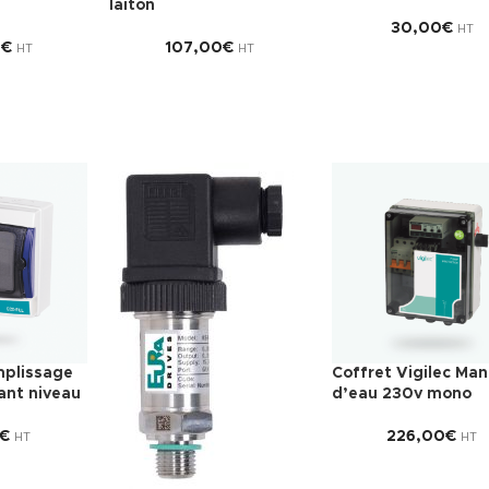
laiton
30,00
€
HT
0
€
107,00
€
HT
HT
mplissage
Coffret Vigilec Ma
ant niveau
d’eau 230v mono
€
226,00
€
HT
HT