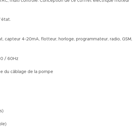
AC, multi contrôle. Conception de ce coffret électrique moteur
’état.
ostat, capteur 4-20mA, flotteur, horloge, programmateur, radio, GSM,
50 / 60Hz
ance du câblage de la pompe
s)
ble)