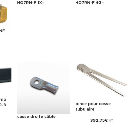
HO7RN-F 1X–
HO7RN-F 4G–
NF
rmo
pince pour cosse
0-8
tubulaire
cosse droite câble
392,75
€
HT