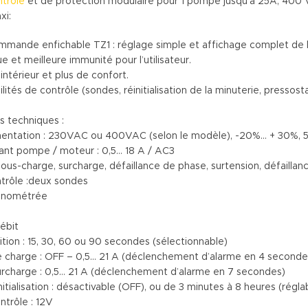
trôle
et de protection modulaire pour 1 pompe jusqu’à 25A, 400 V
i:
mmande enfichable TZ1 : réglage simple et affichage complet de l
e et meilleure immunité pour l’utilisateur.
intérieur et plus de confort.
bilités de contrôle (sondes, réinitialisation de la minuterie, press
s techniques :
imentation : 230VAC ou 400VAC (selon le modèle), -20%… + 30%, 
rant pompe / moteur : 0,5… 18 A / AC3
 sous-charge, surcharge, défaillance de phase, surtension, défaill
ntrôle :deux sondes
onométrée
ébit
ition : 15, 30, 60 ou 90 secondes (sélectionnable)
le charge : OFF – 0,5… 21 A (déclenchement d’alarme en 4 seconde
urcharge : 0,5… 21 A (déclenchement d’alarme en 7 secondes)
itialisation : désactivable (OFF), ou de 3 minutes à 8 heures (régla
ntrôle : 12V