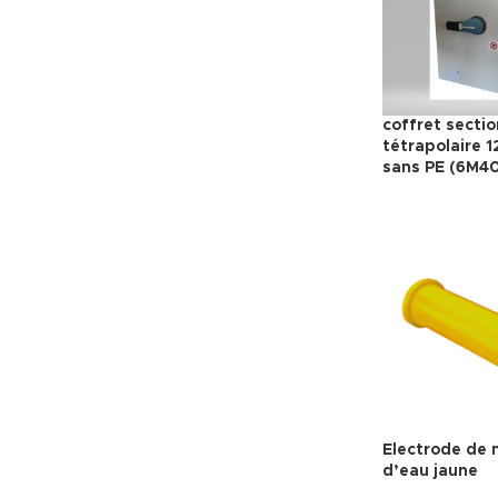
coffret secti
tétrapolaire 1
sans PE (6M4
Electrode de
d’eau jaune