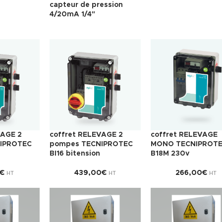
capteur de pression
4/20mA 1/4″
VAGE 2
coffret RELEVAGE 2
coffret RELEVAGE
IPROTEC
pompes TECNIPROTEC
MONO TECNIPROTE
BI16 bitension
B18M 230v
€
439,00
€
266,00
€
HT
HT
HT