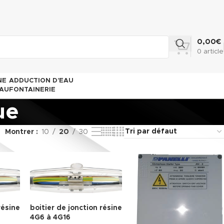
0,00
€
0
article
NE
ADDUCTION D’EAU
AU
FONTAINERIE
ue
Montrer
10
20
30
résine
boitier de jonction résine
4G6 à 4G16