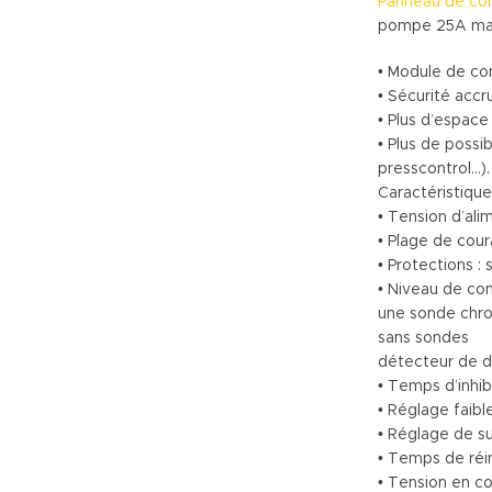
Panneau de con
pompe 25A max
• Module de co
• Sécurité accru
• Plus d’espace 
• Plus de possi
presscontrol…).
Caractéristique
• Tension d’al
• Plage de cou
• Protections :
• Niveau de co
une sonde chr
sans sondes
détecteur de d
• Temps d’inhib
• Réglage faib
• Réglage de s
• Temps de réin
• Tension en co