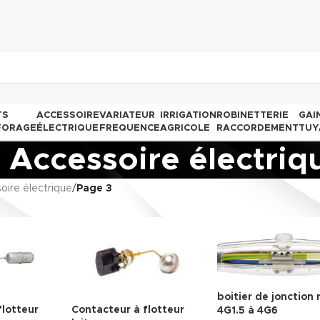
TS
ACCESSOIRE
VARIATEUR
IRRIGATION
ROBINETTERIE
GAI
FORAGE
ÉLECTRIQUE
FREQUENCE
AGRICOLE
RACCORDEMENT
TUY
Accessoire électriq
oire électrique
/
Page 3
boitier de jonction 
flotteur
Contacteur à flotteur
4G1.5 à 4G6