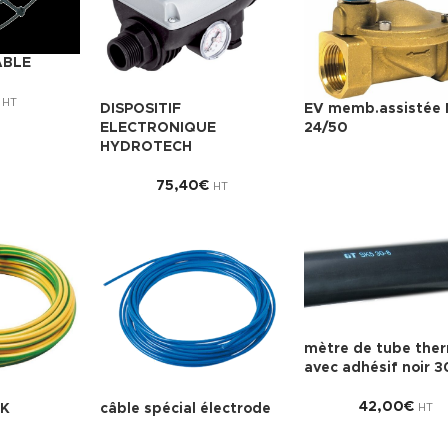
ABLE
HT
DISPOSITIF
EV memb.assistée 
ELECTRONIQUE
24/50
HYDROTECH
75,40
€
HT
mètre de tube the
avec adhésif noir 3
42,00
€
VK
câble spécial électrode
HT
–