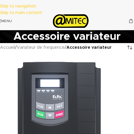
Skip to navigation
Skip to main content
MENU
Accessoire variateur
Accueil
/
Variateur de frequence
/
Accessoire variateur