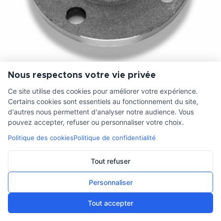
Nous respectons votre vie privée
BRIDE A COLLERETTE PN16 DN 200/219.1
Ce site utilise des cookies pour améliorer votre expérience.
Certains cookies sont essentiels au fonctionnement du site,
90,71
€
HT
d'autres nous permettent d'analyser notre audience. Vous
pouvez accepter, refuser ou personnaliser votre choix.
Politique des cookies
Politique de confidentialité
Tout refuser
Personnaliser
Tout accepter