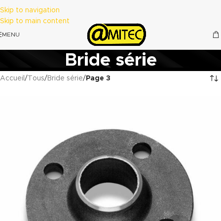
Skip to navigation
Skip to main content
MENU
Bride série
Accueil
/
Tous
/
Bride série
/
Page 3