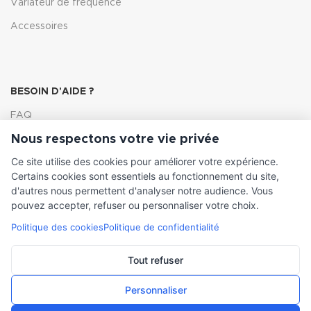
Variateur de fréquence
Accessoires
BESOIN D'AIDE ?
FAQ
Nous respectons votre vie privée
Lexique
Ce site utilise des cookies pour améliorer votre expérience.
Comment choisir ma pompe
Certains cookies sont essentiels au fonctionnement du site,
d'autres nous permettent d'analyser notre audience. Vous
pouvez accepter, refuser ou personnaliser votre choix.
Politique des cookies
Politique de confidentialité
INFORMATIONS LÉGALES
Conditions générales de vente
Tout refuser
Mentions légales
Personnaliser