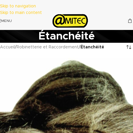
Skip to navigation
Skip to main content
MENU
Étanchéité
Accueil
/
Robinetterie et Raccordement
/
Étanchéité