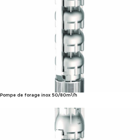
Pompe de forage inox 50/80m
/h
3