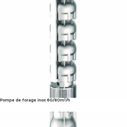
Pompe de forage inox 60/80m
/h
3