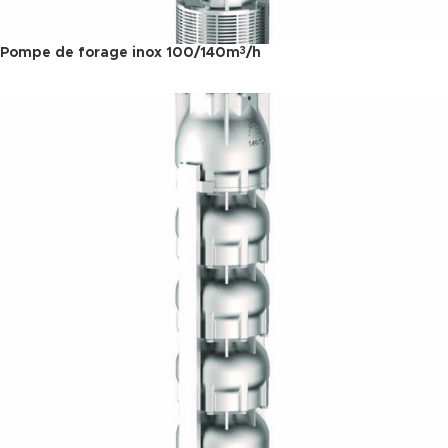
Pompe de forage inox 100/140m
/h
3