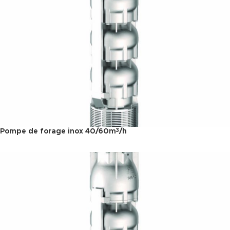
Pompe de forage inox 40/60m
/h
3