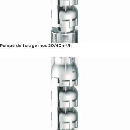
Pompe de forage inox 20/40m
/h
3