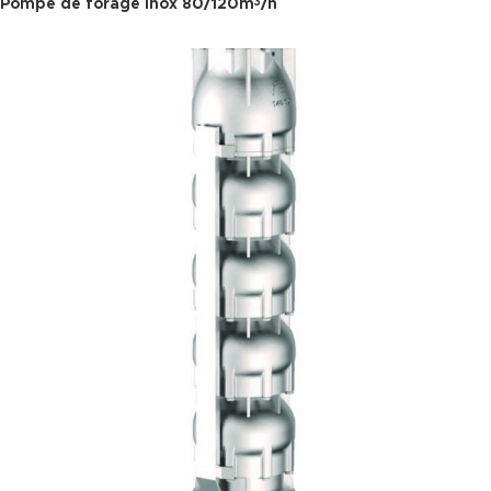
Pompe de forage inox 80/120m
/h
3