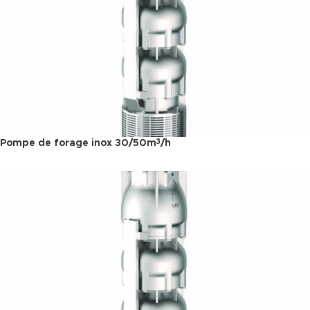
Pompe de forage inox 30/50m
/h
3