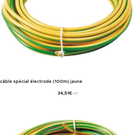
câble spécial électrode (100m) jaune
34,51
€
HT