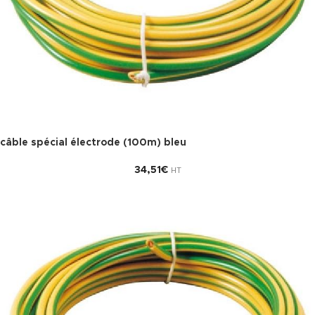
câble spécial électrode (100m) bleu
34,51
€
HT