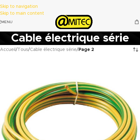
Skip to navigation
Skip to main content
MENU
Cable électrique série
Accueil
/
Tous
/
Cable électrique série
/
Page 2