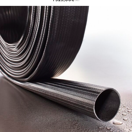
1 525,00
€
HT