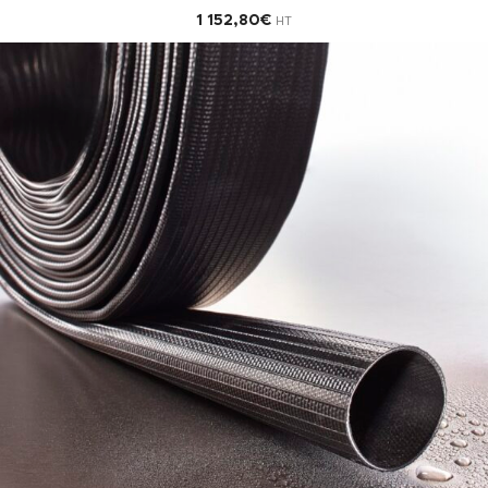
1 152,80
€
HT