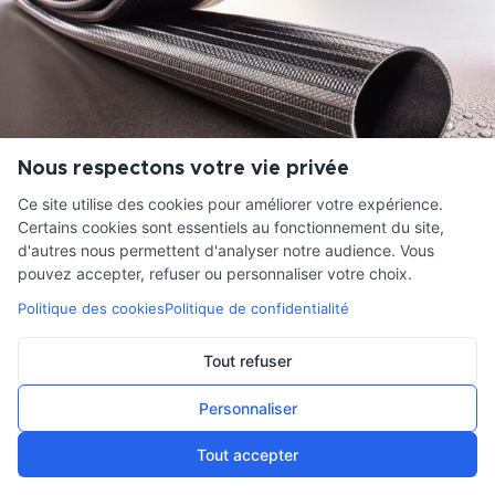
Nous respectons votre vie privée
Ce site utilise des cookies pour améliorer votre expérience.
Certains cookies sont essentiels au fonctionnement du site,
tuyau d’irrigation TECNITEX: 250 en 20 mètres
d'autres nous permettent d'analyser notre audience. Vous
pouvez accepter, refuser ou personnaliser votre choix.
809,00
€
HT
Politique des cookies
Politique de confidentialité
Tout refuser
Personnaliser
Tout accepter