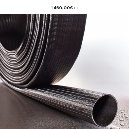
1 460,00
€
HT