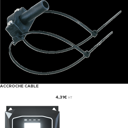
ACCROCHE CABLE
4,31
€
HT