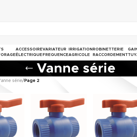
TS
ACCESSOIRE
VARIATEUR
IRRIGATION
ROBINETTERIE
GAI
FORAGE
ÉLECTRIQUE
FREQUENCE
AGRICOLE
RACCORDEMENT
TUY
Vanne série
anne série
/
Page 2