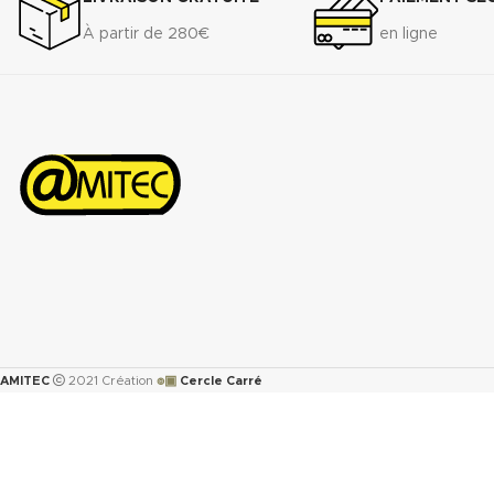
À partir de 280€
en ligne
๏▣
AMITEC
2021 Création
Cercle Carré