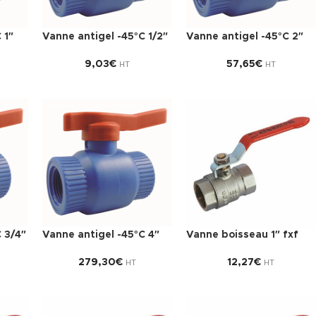
 1″
Vanne antigel -45°C 1/2″
Vanne antigel -45°C 2″
9,03
€
57,65
€
HT
HT
 3/4″
Vanne antigel -45°C 4″
Vanne boisseau 1″ fxf
279,30
€
12,27
€
HT
HT