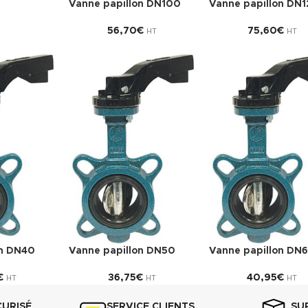
Vanne papillon DN100
Vanne papillon DN1
56,70
€
75,60
€
HT
HT
on DN40
Vanne papillon DN50
Vanne papillon DN
€
36,75
€
40,95
€
HT
HT
HT
CURISÉ
SERVICE CLIENTS
SU