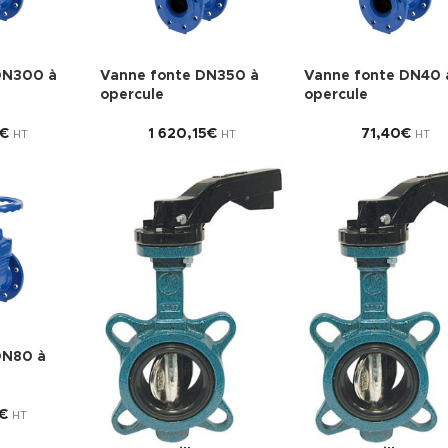
DN300 à
Vanne fonte DN350 à
Vanne fonte DN40 
opercule
opercule
€
1 620,15
€
71,40
€
HT
HT
HT
DN80 à
€
HT