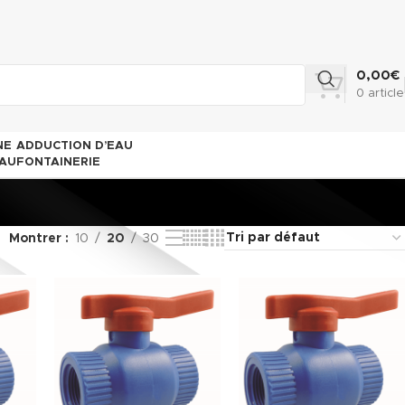
0,00
€
0
article
NE
ADDUCTION D’EAU
AU
FONTAINERIE
Montrer
10
20
30