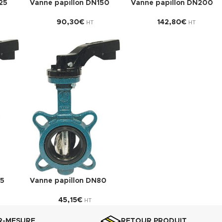
25
Vanne papillon DN150
Vanne papillon DN200
90,30
€
142,80
€
HT
HT
65
Vanne papillon DN80
45,15
€
HT
R-MESURE
RETOUR PRODUIT