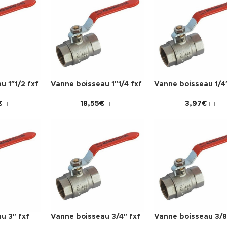
u 1″1/2 fxf
Vanne boisseau 1″1/4 fxf
Vanne boisseau 1/4″
€
18,55
€
3,97
€
HT
HT
HT
u 3″ fxf
Vanne boisseau 3/4″ fxf
Vanne boisseau 3/8