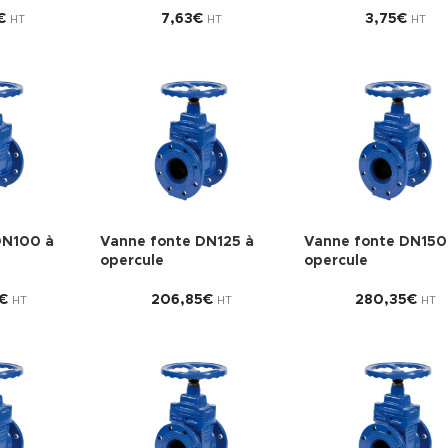
€
7,63
€
3,75
€
HT
HT
HT
DN100 à
Vanne fonte DN125 à
Vanne fonte DN150
opercule
opercule
€
206,85
€
280,35
€
HT
HT
HT