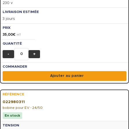
230 v
3 jours
35,00
€
HT
-
+
Ajouter au panier
022980311
bobine pour EV - 24/50
En stock