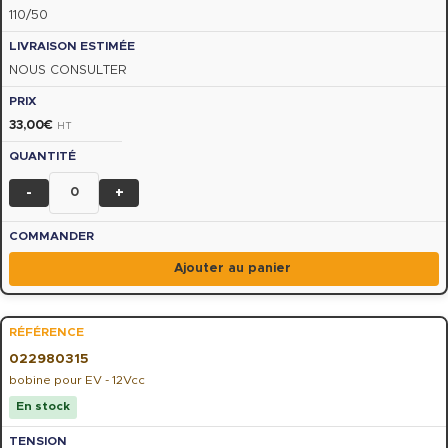
110/50
NOUS CONSULTER
33,00
€
HT
-
+
Ajouter au panier
022980315
bobine pour EV - 12Vcc
En stock