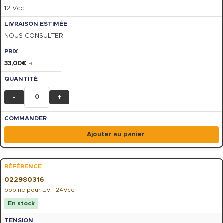
12 Vcc
NOUS CONSULTER
33,00
€
HT
-
+
Ajouter au panier
022980316
bobine pour EV - 24Vcc
En stock