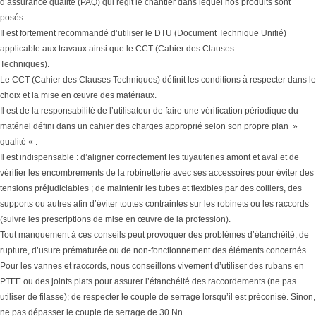
d’assurance qualité (PAQ) qui régit le chantier dans lequel nos produits sont
posés.
Il est fortement recommandé d’utiliser le DTU (Document Technique Unifié)
applicable aux travaux ainsi que le CCT (Cahier des Clauses
Techniques).
Le CCT (Cahier des Clauses Techniques) définit les conditions à respecter dans le
choix et la mise en œuvre des matériaux.
Il est de la responsabilité de l’utilisateur de faire une vérification périodique du
matériel défini dans un cahier des charges approprié selon son propre plan »
qualité « .
Il est indispensable : d’aligner correctement les tuyauteries amont et aval et de
vérifier les encombrements de la robinetterie avec ses accessoires pour éviter des
tensions préjudiciables ; de maintenir les tubes et flexibles par des colliers, des
supports ou autres afin d’éviter toutes contraintes sur les robinets ou les raccords
(suivre les prescriptions de mise en œuvre de la profession).
Tout manquement à ces conseils peut provoquer des problèmes d’étanchéité, de
rupture, d’usure prématurée ou de non-fonctionnement des éléments concernés.
Pour les vannes et raccords, nous conseillons vivement d’utiliser des rubans en
PTFE ou des joints plats pour assurer l’étanchéité des raccordements (ne pas
utiliser de filasse); de respecter le couple de serrage lorsqu’il est préconisé. Sinon,
ne pas dépasser le couple de serrage de 30 Nn.