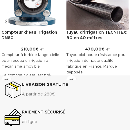
Compteur d’eau irrigation
tuyau d’irrigation TECNITEX:
DN80
90 en 40 mètres
218,00
€
470,00
€
HT
HT
Compteur à turbine tangentielle
Tuyau plat haute résistance pour
pour réseau d’irrigation à
irrigation de haute qualité,
mécanisme amovible.
fabriqué en France. Marque
déposée.
Ce compteur d’eau est pré-
équipé pour recevoir la pose
Télécharger la fiche technique
LIVRAISON GRATUITE
d’un émetteur à impulsions.
(.pdf)
Classe métrologique A. Corps en
À partir de 280€
fonte revêtu, offrant une grande
résistance à l’usure.
PAIEMENT SÉCURISÉ
Raccordement à brides du DN 50
au DN 300
en ligne
Télécharger la fiche technique