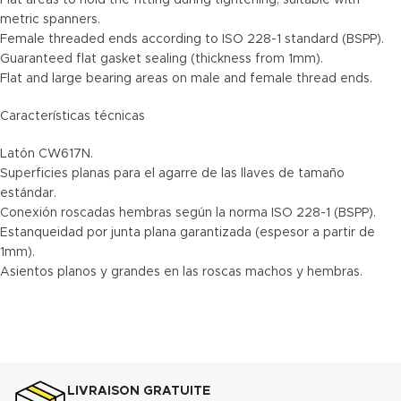
Flat areas to hold the fitting during tightening, suitable with
metric spanners.
Female threaded ends according to ISO 228-1 standard (BSPP).
Guaranteed flat gasket sealing (thickness from 1mm).
Flat and large bearing areas on male and female thread ends.
Características técnicas
Latón CW617N.
Superficies planas para el agarre de las llaves de tamaño
estándar.
Conexión roscadas hembras según la norma ISO 228-1 (BSPP).
Estanqueidad por junta plana garantizada (espesor a partir de
1mm).
Asientos planos y grandes en las roscas machos y hembras.
LIVRAISON GRATUITE