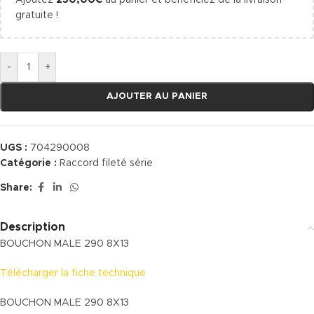
Ajoutez
250,00
€
au panier et bénéficiez de la livraison
gratuite !
-
+
AJOUTER AU PANIER
UGS :
704290008
Catégorie :
Raccord fileté série
Share:
Description
BOUCHON MALE 290 8X13
Télécharger la fiche technique
BOUCHON MALE 290 8X13