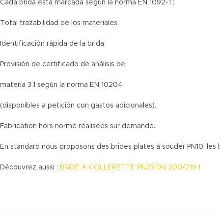
Cada brida está marcada según la norma EN 1092-1 :
Total trazabilidad de los materiales.
Identificación rápida de la brida.
Provisión de certificado de análisis de
materia 3.1 según la norma EN 10204
(disponibles a petición con gastos adicionales).
Fabrication hors norme réalisées sur demande.
En standard nous proposons des brides plates à souder PN10, les br
Découvrez aussi :
BRIDE A COLLERETTE PN25 DN 200/219,1