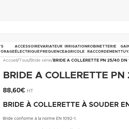
TS
ACCESSOIRE
VARIATEUR
IRRIGATION
ROBINETTERIE
GAI
FORAGE
ÉLECTRIQUE
FREQUENCE
AGRICOLE
RACCORDEMENT
TUY
Accueil
/
Tous
/
Bride série
/
BRIDE A COLLERETTE PN 25/40 DN 
BRIDE A COLLERETTE PN 
88,60
€
HT
BRIDE À COLLERETTE À SOUDER EN 
Bride conforme à la norme EN 1092-1.