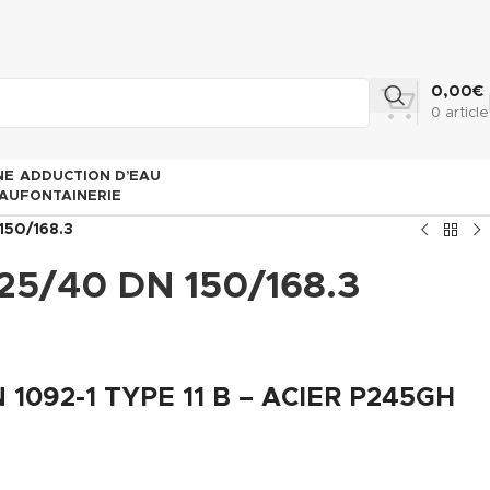
0,00
€
0
article
NE
ADDUCTION D’EAU
AU
FONTAINERIE
150/168.3
25/40 DN 150/168.3
1092-1 TYPE 11 B – ACIER P245GH