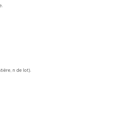
e.
ière, n de lot).