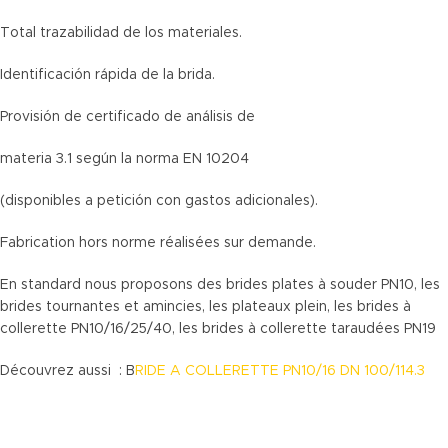
Total trazabilidad de los materiales.
Identificación rápida de la brida.
Provisión de certificado de análisis de
materia 3.1 según la norma EN 10204
(disponibles a petición con gastos adicionales).
Fabrication hors norme réalisées sur demande.
En standard nous proposons des brides plates à souder PN10, les
brides tournantes et amincies, les plateaux plein, les brides à
collerette PN10/16/25/40, les brides à collerette taraudées PN19
Découvrez aussi : B
RIDE A COLLERETTE PN10/16 DN 100/114.3