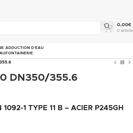
0,00
€
0
article
NE
ADDUCTION D’EAU
AU
FONTAINERIE
355.6
10 DN350/355.6
1092-1 TYPE 11 B – ACIER P245GH