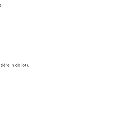
e.
ière, n de lot).