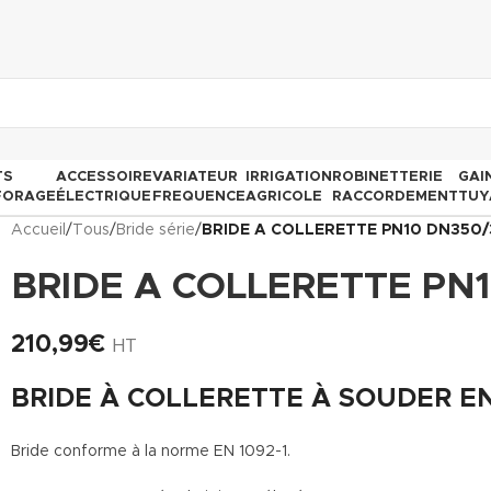
TS
ACCESSOIRE
VARIATEUR
IRRIGATION
ROBINETTERIE
GAI
FORAGE
ÉLECTRIQUE
FREQUENCE
AGRICOLE
RACCORDEMENT
TUY
Accueil
/
Tous
/
Bride série
/
BRIDE A COLLERETTE PN10 DN350/
BRIDE A COLLERETTE PN
210,99
€
HT
BRIDE À COLLERETTE À SOUDER EN 
Bride conforme à la norme EN 1092-1.