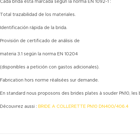
Cada brida está marcada según la norma EN 1092-1 :
Total trazabilidad de los materiales.
Identificación rápida de la brida.
Provisión de certificado de análisis de
materia 3.1 según la norma EN 10204
(disponibles a petición con gastos adicionales).
Fabrication hors norme réalisées sur demande.
En standard nous proposons des brides plates à souder PN10, les br
Découvrez aussi :
BRIDE A COLLERETTE PN10 DN400/406.4