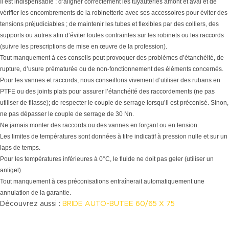
Il est indispensable : d’aligner correctement les tuyauteries amont et aval et de
vérifier les encombrements de la robinetterie avec ses accessoires pour éviter des
tensions préjudiciables ; de maintenir les tubes et flexibles par des colliers, des
supports ou autres afin d’éviter toutes contraintes sur les robinets ou les raccords
(suivre les prescriptions de mise en œuvre de la profession).
Tout manquement à ces conseils peut provoquer des problèmes d’étanchéité, de
rupture, d’usure prématurée ou de non-fonctionnement des éléments concernés.
Pour les vannes et raccords, nous conseillons vivement d’utiliser des rubans en
PTFE ou des joints plats pour assurer l’étanchéité des raccordements (ne pas
utiliser de filasse); de respecter le couple de serrage lorsqu’il est préconisé. Sinon,
ne pas dépasser le couple de serrage de 30 Nn.
Ne jamais monter des raccords ou des vannes en forçant ou en tension.
Les limites de températures sont données à titre indicatif à pression nulle et sur un
laps de temps.
Pour les températures inférieures à 0°C, le fluide ne doit pas geler (utiliser un
antigel).
Tout manquement à ces préconisations entraînerait automatiquement une
annulation de la garantie.
Découvrez aussi :
BRIDE AUTO-BUTEE 60/65 X 75