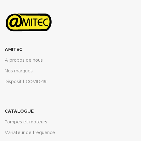
ASTM oil N°3 5h 150°C : <10%
ASTM fuel B 5h RT : <12%
Propriétés transmise pour
l’épaisseur 2mm.
Télécharger la fiche technique
(.pdf)
AMITEC
À propos de nous
Nos marques
Dispositif COVID-19
CATALOGUE
Pompes et moteurs
Variateur de fréquence