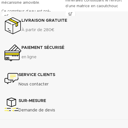
minérales constituant le renfort
mécanisme amovible.
d’une matrice en caoutchouc
Ce compteur d’eau est pré-
NBR. Le TECNIFIBRE80 possède
équipé pour recevoir la pose
ainsi une gamme étendue
LIVRAISON GRATUITE
d’un émetteur à impulsions.
d’emplois assurant une bonne
Classe métrologique A. Corps en
résistance.
À partir de 280€
fonte revêtu, offrant une grande
DONNÉES TECHNIQUES
résistance à l’usure.
3
Densité (+ 10%) : 1.75 g/cm
PAIEMENT SÉCURISÉ
Raccordement à brides du DN 50
Compressibilité ASTM F-36 A : 7%
au DN 300
- 15%
en ligne
Récupération élastique ASTM F-
Télécharger la fiche technique
36 A : >45%
(.pdf)
Résistance à la traction
SERVICE CLIENTS
transversale
ASTM F-
Nous contacter
152................................................................
MPa
Perméabilité au gaz DIN 3535/6 :
SUR-MESURE
3
<0.5cm
/min.
Demande de devis
Augmentation ASTMF-146 après
immersion dans : ASTM oil N°1 5h
150°C <5%