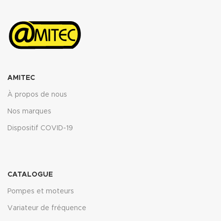
ASTM oil N°3 5h 150°C : <10%
ASTM fuel B 5h RT : <12%
Propriétés transmise pour
l’épaisseur 2mm.
Télécharger la fiche technique
(.pdf)
AMITEC
À propos de nous
Nos marques
Dispositif COVID-19
CATALOGUE
Pompes et moteurs
Variateur de fréquence