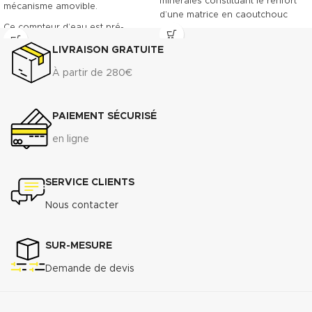
minérales constituant le renfort
mécanisme amovible.
d’une matrice en caoutchouc
Ce compteur d’eau est pré-
NBR. Le TECNIFIBRE80 possède
équipé pour recevoir la pose
ainsi une gamme étendue
LIVRAISON GRATUITE
d’un émetteur à impulsions.
d’emplois assurant une bonne
Classe métrologique A. Corps en
résistance.
À partir de 280€
fonte revêtu, offrant une grande
DONNÉES TECHNIQUES
résistance à l’usure.
3
Densité (+ 10%) : 1.75 g/cm
PAIEMENT SÉCURISÉ
Raccordement à brides du DN 50
Compressibilité ASTM F-36 A : 7%
au DN 300
- 15%
en ligne
Récupération élastique ASTM F-
Télécharger la fiche technique
36 A : >45%
(.pdf)
Résistance à la traction
SERVICE CLIENTS
transversale
ASTM F-
Nous contacter
152................................................................
MPa
Perméabilité au gaz DIN 3535/6 :
SUR-MESURE
3
<0.5cm
/min.
Demande de devis
Augmentation ASTMF-146 après
immersion dans : ASTM oil N°1 5h
150°C <5%