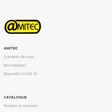
150°C <5%
ASTM oil N°3 5h 150°C : <10%
ASTM fuel B 5h RT : <12%
Propriétés transmise pour
l’épaisseur 2mm.
Télécharger la fiche technique
(.pdf)
AMITEC
À propos de nous
Nos marques
Dispositif COVID-19
CATALOGUE
Pompes et moteurs