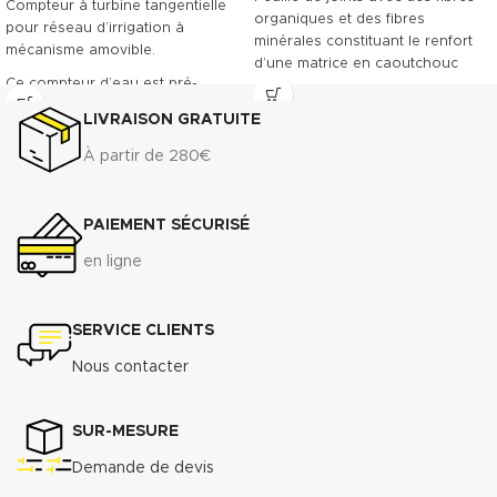
Compteur à turbine tangentielle
organiques et des fibres
pour réseau d’irrigation à
minérales constituant le renfort
mécanisme amovible.
d’une matrice en caoutchouc
Ce compteur d’eau est pré-
NBR. Le TECNIFIBRE80 possède
équipé pour recevoir la pose
ainsi une gamme étendue
LIVRAISON GRATUITE
d’un émetteur à impulsions.
d’emplois assurant une bonne
Classe métrologique A. Corps en
résistance.
À partir de 280€
fonte revêtu, offrant une grande
DONNÉES TECHNIQUES
résistance à l’usure.
3
Densité (+ 10%) : 1.75 g/cm
PAIEMENT SÉCURISÉ
Raccordement à brides du DN 50
Compressibilité ASTM F-36 A : 7%
au DN 300
- 15%
en ligne
Récupération élastique ASTM F-
Télécharger la fiche technique
36 A : >45%
(.pdf)
Résistance à la traction
SERVICE CLIENTS
transversale
ASTM F-
Nous contacter
152................................................................
MPa
Perméabilité au gaz DIN 3535/6 :
SUR-MESURE
3
<0.5cm
/min.
Demande de devis
Augmentation ASTMF-146 après
immersion dans : ASTM oil N°1 5h