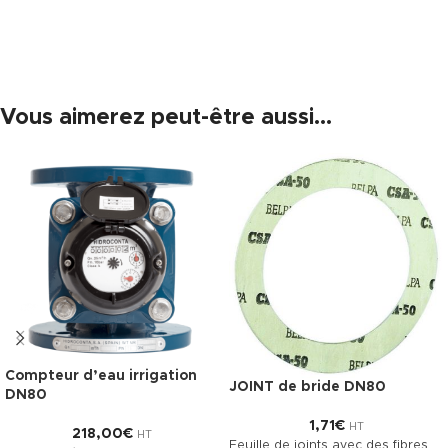
Vous aimerez peut-être aussi…
Compteur d’eau irrigation
JOINT de bride DN80
DN80
1,71
€
HT
218,00
€
HT
Feuille de joints avec des fibres