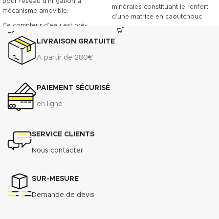
pour réseau d’irrigation à
minérales constituant le renfort
mécanisme amovible.
d’une matrice en caoutchouc
Ce compteur d’eau est pré-
NBR. Le TECNIFIBRE80 possède
équipé pour recevoir la pose
ainsi une gamme étendue
LIVRAISON GRATUITE
d’un émetteur à impulsions.
d’emplois assurant une bonne
Classe métrologique A. Corps en
résistance.
À partir de 280€
fonte revêtu, offrant une grande
DONNÉES TECHNIQUES
résistance à l’usure.
3
Densité (+ 10%) : 1.75 g/cm
PAIEMENT SÉCURISÉ
Raccordement à brides du DN 50
Compressibilité ASTM F-36 A : 7%
au DN 300
- 15%
en ligne
Récupération élastique ASTM F-
Télécharger la fiche technique
36 A : >45%
(.pdf)
Résistance à la traction
SERVICE CLIENTS
transversale
ASTM F-
Nous contacter
152................................................................
MPa
Perméabilité au gaz DIN 3535/6 :
SUR-MESURE
3
<0.5cm
/min.
Demande de devis
Augmentation ASTMF-146 après
immersion dans : ASTM oil N°1 5h
150°C <5%