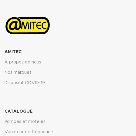
ASTM oil N°3 5h 150°C : <10%
ASTM fuel B 5h RT : <12%
Propriétés transmise pour
l’épaisseur 2mm.
Télécharger la fiche technique
(.pdf)
AMITEC
À propos de nous
Nos marques
Dispositif COVID-19
CATALOGUE
Pompes et moteurs
Variateur de fréquence