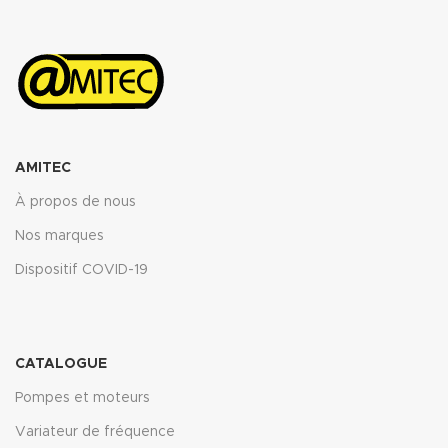
ASTM oil N°3 5h 150°C : <10%
ASTM oil N°3 5h 150°C : <10%
ASTM fuel B 5h RT : <12%
ASTM fuel B 5h RT : <12%
Propriétés transmise pour
Propriétés transmise pour
l’épaisseur 2mm.
l’épaisseur 2mm.
Télécharger la fiche technique
Télécharger la fiche technique
(.pdf)
(.pdf)
AMITEC
À propos de nous
Nos marques
Dispositif COVID-19
CATALOGUE
Pompes et moteurs
Variateur de fréquence