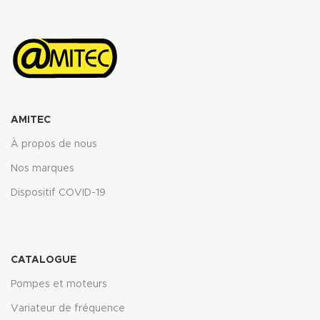
ASTM oil N°3 5h 150°C : <10%
ASTM oil N°3 5h 150°C : <10%
ASTM fuel B 5h RT : <12%
ASTM fuel B 5h RT : <12%
Propriétés transmise pour
Propriétés transmise pour
l’épaisseur 2mm.
l’épaisseur 2mm.
Télécharger la fiche technique
Télécharger la fiche technique
(.pdf)
(.pdf)
AMITEC
À propos de nous
Nos marques
Dispositif COVID-19
CATALOGUE
Pompes et moteurs
Variateur de fréquence