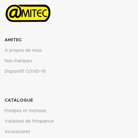
ASTM fuel B 5h RT : <12%
Propriétés transmise pour
l’épaisseur 2mm.
Télécharger la fiche technique
(.pdf)
AMITEC
À propos de nous
Nos marques
Dispositif COVID-19
CATALOGUE
Pompes et moteurs
Variateur de fréquence
Accessoires