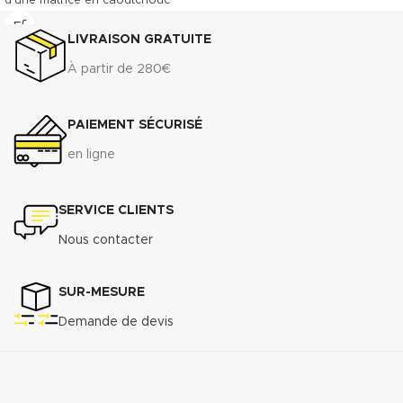
d’une matrice en caoutchouc
NBR. Le TECNIFIBRE80 possède
ainsi une gamme étendue
LIVRAISON GRATUITE
d’emplois assurant une bonne
À partir de 280€
résistance.
DONNÉES TECHNIQUES
3
Densité (+ 10%) : 1.75 g/cm
PAIEMENT SÉCURISÉ
Compressibilité ASTM F-36 A : 7%
- 15%
en ligne
Récupération élastique ASTM F-
36 A : >45%
Résistance à la traction
SERVICE CLIENTS
transversale
Nous contacter
ASTM F-
152...................................................................7
MPa
SUR-MESURE
Perméabilité au gaz DIN 3535/6 :
3
<0.5cm
/min.
Demande de devis
Augmentation ASTMF-146 après
immersion dans : ASTM oil N°1 5h
150°C <5%
ASTM oil N°3 5h 150°C : <10%