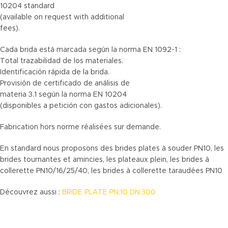
10204 standard
(available on request with additional
fees).
Cada brida está marcada según la norma EN 1092-1 :
Total trazabilidad de los materiales.
Identificación rápida de la brida.
Provisión de certificado de análisis de
materia 3.1 según la norma EN 10204
(disponibles a petición con gastos adicionales).
Fabrication hors norme réalisées sur demande.
En standard nous proposons des brides plates à souder PN10, les
brides tournantes et amincies, les plateaux plein, les brides à
collerette PN10/16/25/40, les brides à collerette taraudées PN10
Découvrez aussi :
BRIDE PLATE PN:10 DN:300