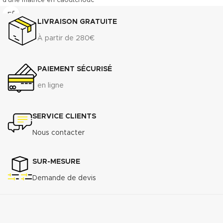
d’une matrice en caoutchouc
NBR. Le TECNIFIBRE80 possède
ainsi une gamme étendue
LIVRAISON GRATUITE
d’emplois assurant une bonne
À partir de 280€
résistance.
DONNÉES TECHNIQUES
3
Densité (+ 10%) : 1.75 g/cm
PAIEMENT SÉCURISÉ
Compressibilité ASTM F-36 A : 7%
- 15%
en ligne
Récupération élastique ASTM F-
36 A : >45%
Résistance à la traction
SERVICE CLIENTS
transversale
Nous contacter
ASTM F-
152...................................................................7
MPa
SUR-MESURE
Perméabilité au gaz DIN 3535/6 :
3
<0.5cm
/min.
Demande de devis
Augmentation ASTMF-146 après
immersion dans : ASTM oil N°1 5h
150°C <5%
ASTM oil N°3 5h 150°C : <10%