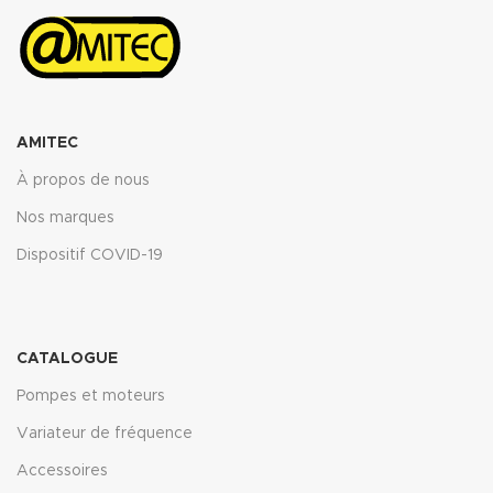
ASTM fuel B 5h RT : <12%
Propriétés transmise pour
l’épaisseur 2mm.
Télécharger la fiche technique
(.pdf)
AMITEC
À propos de nous
Nos marques
Dispositif COVID-19
CATALOGUE
Pompes et moteurs
Variateur de fréquence
Accessoires