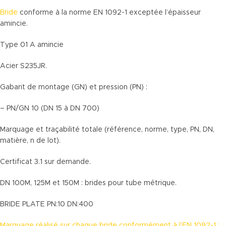
Bride
conforme à la norme EN 1092-1 exceptée l’épaisseur
amincie.
Type 01 A amincie
Acier S235JR.
Gabarit de montage (GN) et pression (PN) :
– PN/GN 10 (DN 15 à DN 700)
Marquage et traçabilité totale (référence, norme, type, PN, DN,
matière, n de lot).
Certificat 3.1 sur demande.
DN 100M, 125M et 150M : brides pour tube métrique.
BRIDE PLATE PN:10 DN:400
Marquage réalisé sur chaque bride conformément à l’EN 1092-1 :