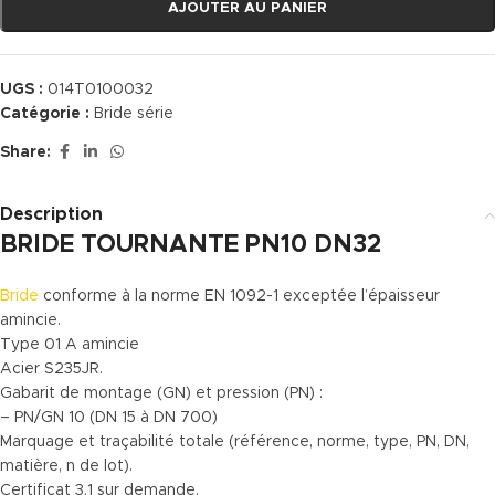
AJOUTER AU PANIER
UGS :
014T0100032
Catégorie :
Bride série
Share:
Description
BRIDE TOURNANTE PN10 DN32
Bride
conforme à la norme EN 1092-1 exceptée l’épaisseur
amincie.
Type 01 A amincie
Acier S235JR.
Gabarit de montage (GN) et pression (PN) :
– PN/GN 10 (DN 15 à DN 700)
Marquage et traçabilité totale (référence, norme, type, PN, DN,
matière, n de lot).
Certificat 3.1 sur demande.