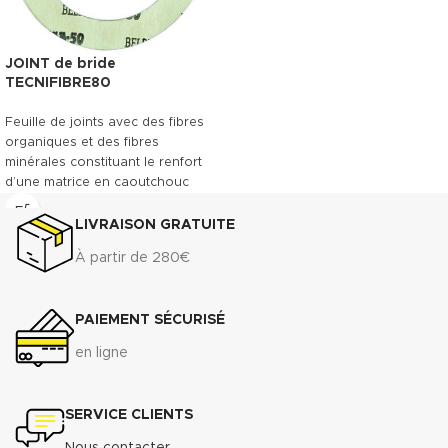
JOINT de bride
TECNIFIBRE80
Feuille de joints avec des fibres
organiques et des fibres
minérales constituant le renfort
d’une matrice en caoutchouc
NBR. Le TECNIFIBRE80 possède
ainsi une gamme étendue
LIVRAISON GRATUITE
d’emplois assurant une bonne
À partir de 280€
résistance.
DONNÉES TECHNIQUES
PAIEMENT SÉCURISÉ
3
Densité (+ 10%) :
1.75 g/cm
Compressibilité ASTM F-36 A
:
en ligne
7% - 15%
Récupération élastique ASTM
F-36 A
: >45%
SERVICE CLIENTS
Résistance à la traction
transversale ASTM F-152 :
7