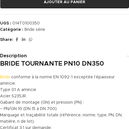
AJOUTER AU PANIER
UGS :
014T0100350
Catégorie :
Bride série
Share:
Description
BRIDE TOURNANTE PN10 DN350
Bride
conforme à la norme EN 1092-1 exceptée l’épaisseur
amincie.
Type 01 A amincie
Acier S235JR.
Gabarit de montage (GN) et pression (PN) :
– PN/GN 10 (DN 15 à DN 700)
Marquage et traçabilité totale (référence, norme, type, PN, DN,
matière, n de lot).
Certificat 3.1 sur demande.