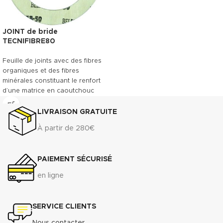
JOINT de bride
TECNIFIBRE80
Feuille de joints avec des fibres
organiques et des fibres
minérales constituant le renfort
d’une matrice en caoutchouc
NBR. Le TECNIFIBRE80 possède
ainsi une gamme étendue
LIVRAISON GRATUITE
d’emplois assurant une bonne
À partir de 280€
résistance.
DONNÉES TECHNIQUES
PAIEMENT SÉCURISÉ
3
Densité (+ 10%) :
1.75 g/cm
Compressibilité ASTM F-36 A
:
en ligne
7% - 15%
Récupération élastique ASTM
F-36 A
: >45%
SERVICE CLIENTS
Résistance à la traction
transversale ASTM F-152 :
7