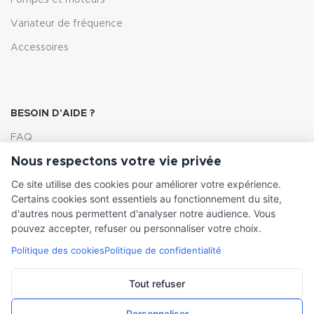
Pompes et moteurs
Variateur de fréquence
Accessoires
BESOIN D'AIDE ?
FAQ
Nous respectons votre vie privée
Lexique
Ce site utilise des cookies pour améliorer votre expérience.
Comment choisir ma pompe
Certains cookies sont essentiels au fonctionnement du site,
d'autres nous permettent d'analyser notre audience. Vous
pouvez accepter, refuser ou personnaliser votre choix.
Politique des cookies
Politique de confidentialité
INFORMATIONS LÉGALES
Conditions générales de vente
Tout refuser
Mentions légales
Personnaliser