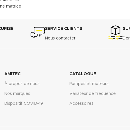
une matrice
insi une
s assurant
CURISÉ
SERVICE CLIENTS
SU
Nous contacter
Dem
/cm
3
F-36 A
:
e ASTM F-
AMITEC
CATALOGUE
n
À propos de nous
Pompes et moteurs
52 :
7 MPa
Nos marques
Variateur de fréquence
N 3535/6 :
Dispositif COVID-19
Accessoires
146 après
oil N°1 5h
<10%