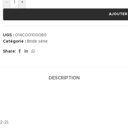
-
+
AJOUTER
UGS :
014CO0100080
Catégorie :
Bride série
Share:
DESCRIPTION
2-2).