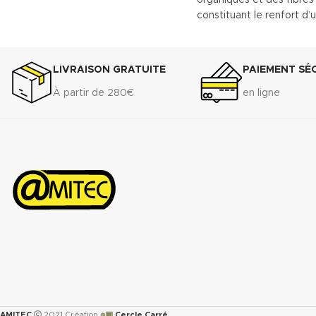
pression (PN) :
constituant le renfort d’
- PN/GN 10 (DN 15 à DN 700)
en caoutchouc NBR. Le
TECNIFIBRE80 possède a
- PN/GN 16 (DN 15 à DN 175)
gamme étendue d’emploi
LIVRAISON GRATUITE
PAIEMENT SÉ
Télécharger la fiche technique
une bonne résistance.
(.pdf)
À partir de 280€
en ligne
DONNÉES TECHNIQUES
Densité (+ 10%) :
1.75 g
Compressibilité ASTM 
7% - 15%
Récupération élastiqu
36 A
: >45%
Résistance à la tractio
transversale ASTM F-1
Perméabilité au gaz DI
<0.5cm
/min.
3
Augmentation ASTMF-
immersion dans : ASTM 
150°C :
<5%
ASTM oil N°3 5h 150°C :
๏▣
AMITEC
2021 Création
Cercle Carré