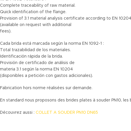
Complete traceability of raw material.
Quick identification of the flange.
Provision of 3.1 material analysis certificate according to EN 1020
(available on request with additional
fees).
Cada brida está marcada según la norma EN 1092-1 :
Total trazabilidad de los materiales.
Identificación rápida de la brida.
Provisión de certificado de análisis de
materia 3.1 según la norma EN 10204
(disponibles a petición con gastos adicionales).
Fabrication hors norme réalisées sur demande.
En standard nous proposons des brides plates à souder PN10, les br
Découvrez aussi :
COLLET A SOUDER PN10 DN65