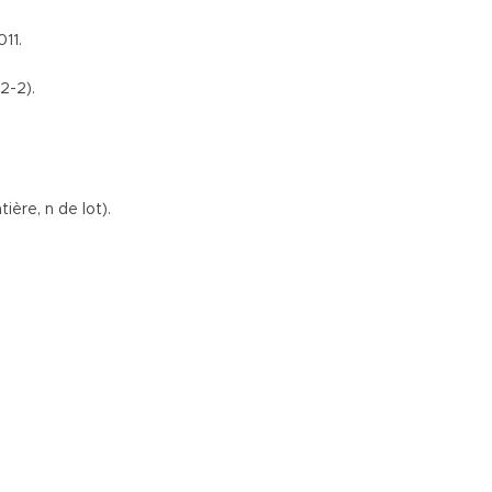
11.
2-2).
ière, n de lot).