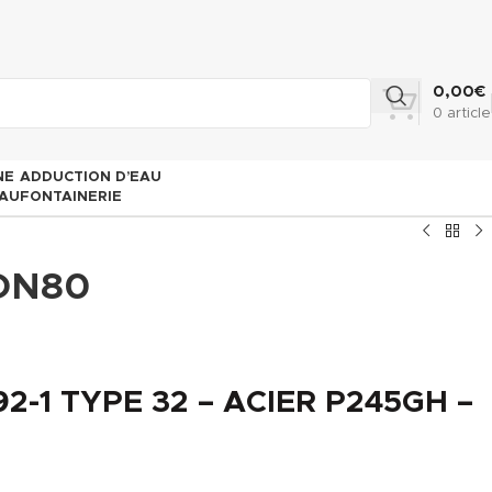
0,00
€
0
article
NE
ADDUCTION D’EAU
AU
FONTAINERIE
DN80
2-1 TYPE 32 – ACIER P245GH –