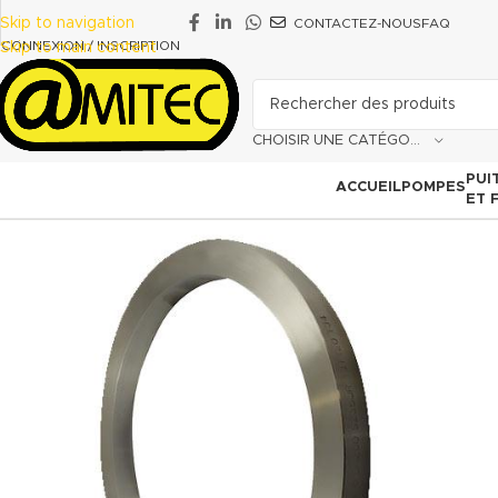
Skip to navigation
CONTACTEZ-NOUS
FAQ
CONNEXION / INSCRIPTION
Skip to main content
CHOISIR UNE CATÉGORIE
PUI
ACCUEIL
POMPES
ET 