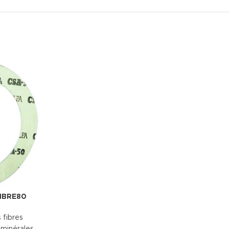
FIBRE80
 fibres
 minérales