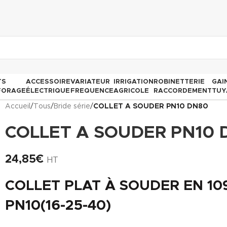
TS
ACCESSOIRE
VARIATEUR
IRRIGATION
ROBINETTERIE
GAI
FORAGE
ÉLECTRIQUE
FREQUENCE
AGRICOLE
RACCORDEMENT
TUY
Accueil
/
Tous
/
Bride série
/
COLLET A SOUDER PN10 DN80
COLLET A SOUDER PN10 
24,85
€
HT
COLLET PLAT À SOUDER EN 109
PN10(16-25-40)