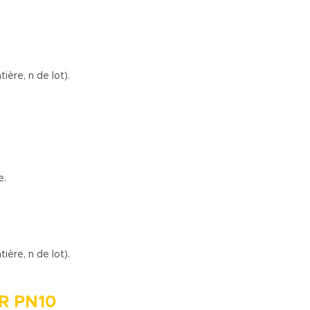
ière, n de lot).
e.
ière, n de lot).
R PN10