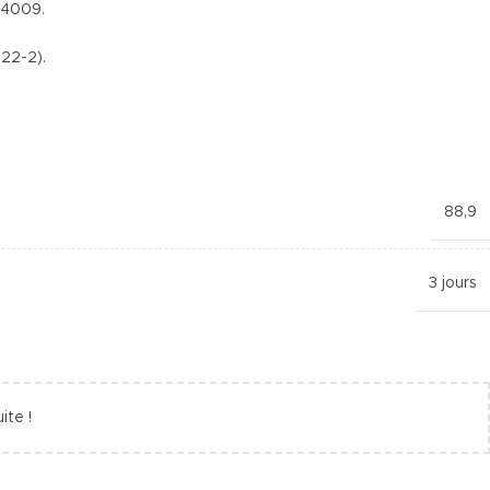
 4009.
22-2).
88,9
3 jours
ite !