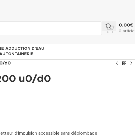
0,00
€
0
article
NE
ADDUCTION D’EAU
AU
FONTAINERIE
0/d0
200 u0/d0
 émetteur d’impulsion accessible sans déplombage