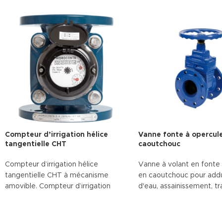
Compteur d’irrigation hélice
Vanne fonte à opercul
tangentielle CHT
caoutchouc
Compteur d’irrigation hélice
Vanne à volant en fonte
tangentielle CHT à mécanisme
en caoutchouc pour add
amovible. Compteur d’irrigation
d'eau, assainissement, t
hélice tangentielle CHT pré-équipé
des eaux et irrigation.
à hélice tangentielle. Le compteur
Télécharger la fiche t
d’eau