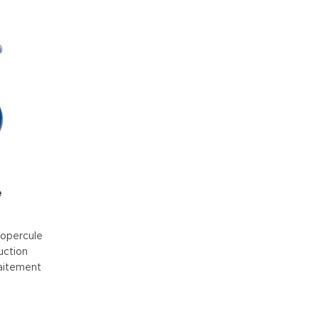
e
 opercule
uction
raitement
echnique