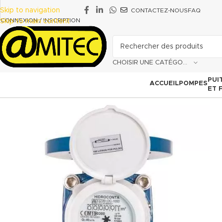
Skip to navigation
CONTACTEZ-NOUS
FAQ
CONNEXION / INSCRIPTION
Skip to main content
CHOISIR UNE CATÉGORIE
PUI
ACCUEIL
POMPES
ET 