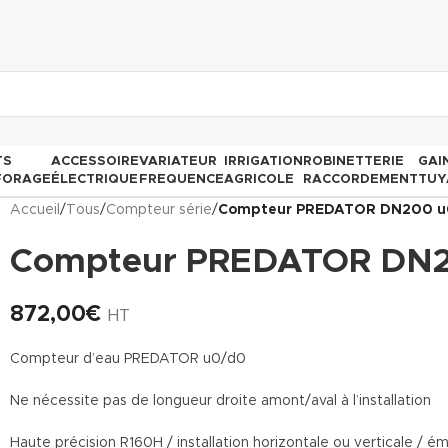
TS
ACCESSOIRE
VARIATEUR
IRRIGATION
ROBINETTERIE
GAI
FORAGE
ÉLECTRIQUE
FREQUENCE
AGRICOLE
RACCORDEMENT
TUY
Accueil
/
Tous
/
Compteur série
/
Compteur PREDATOR DN200 u
Compteur PREDATOR DN
872,00
€
HT
Compteur d’eau PREDATOR u0/d0
Ne nécessite pas de longueur droite amont/aval à l’installation
Haute précision R160H / installation horizontale ou verticale /