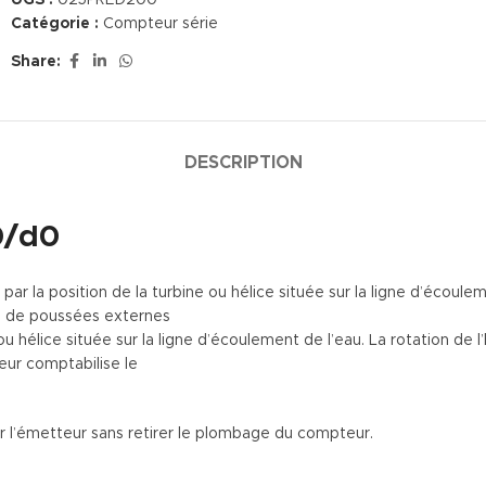
UGS :
025PRED200
Catégorie :
Compteur série
Share:
DESCRIPTION
0/d0
 par la position de la turbine ou hélice située sur la ligne d’écoul
on de poussées externes
 ou hélice située sur la ligne d’écoulement de l’eau. La rotation d
eur comptabilise le
er l’émetteur sans retirer le plombage du compteur.