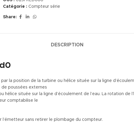
UGS :
025PRED080
Catégorie :
Compteur série
Share:
DESCRIPTION
/d0
 par la position de la turbine ou hélice située sur la ligne d’écoul
on de poussées externes
 ou hélice située sur la ligne d’écoulement de l’eau. La rotation d
eur comptabilise le
er l’émetteur sans retirer le plombage du compteur.