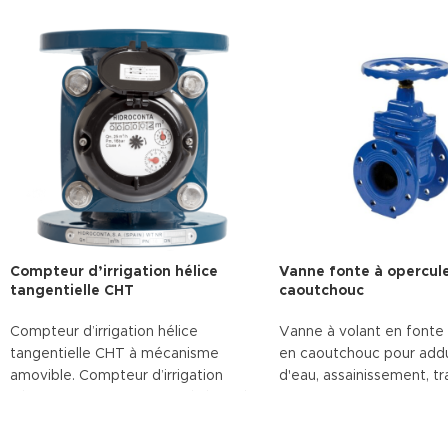
Compteur d’irrigation hélice
Vanne fonte à opercul
tangentielle CHT
caoutchouc
Compteur d’irrigation hélice
Vanne à volant en fonte
tangentielle CHT à mécanisme
en caoutchouc pour add
amovible. Compteur d’irrigation
d'eau, assainissement, t
hélice tangentielle CHT pré-équipé
des eaux et irrigation.
à hélice tangentielle. Le compteur
Télécharger la fiche t
d’eau