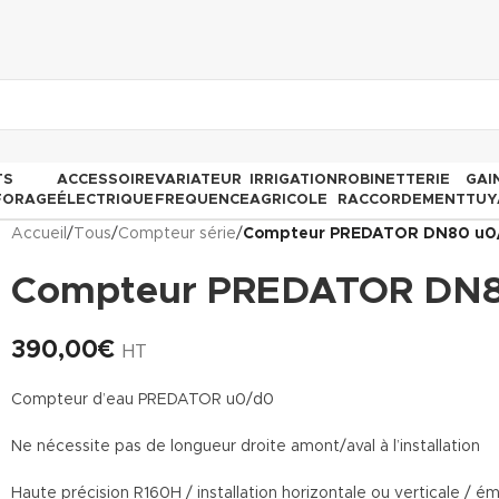
TS
ACCESSOIRE
VARIATEUR
IRRIGATION
ROBINETTERIE
GAI
FORAGE
ÉLECTRIQUE
FREQUENCE
AGRICOLE
RACCORDEMENT
TUY
Accueil
/
Tous
/
Compteur série
/
Compteur PREDATOR DN80 u0
Compteur PREDATOR DN8
390,00
€
HT
Compteur d’eau PREDATOR u0/d0
Ne nécessite pas de longueur droite amont/aval à l’installation
Haute précision R160H / installation horizontale ou verticale /