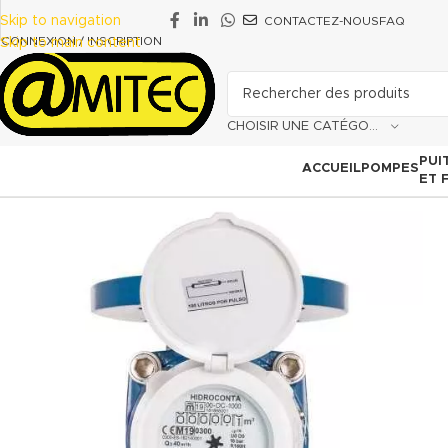
Skip to navigation
CONTACTEZ-NOUS
FAQ
CONNEXION / INSCRIPTION
Skip to main content
CHOISIR UNE CATÉGORIE
PUI
ACCUEIL
POMPES
ET 