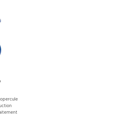
e
 opercule
uction
raitement
echnique