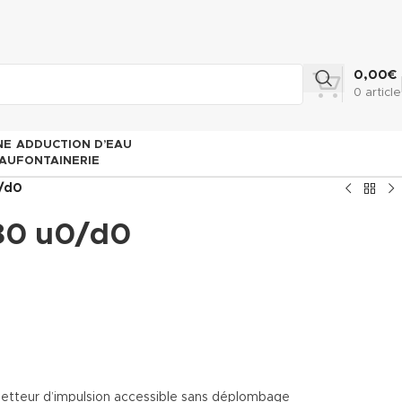
0,00
€
0
article
NE
ADDUCTION D’EAU
AU
FONTAINERIE
/d0
0 u0/d0
 émetteur d’impulsion accessible sans déplombage