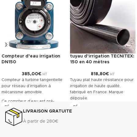
Compteur d’eau irrigation
tuyau d’irrigation TECNITEX:
DN150
150 en 40 mètres
385,00
€
818,80
€
HT
HT
Compteur à turbine tangentielle
Tuyau plat haute résistance pour
pour réseau d’irrigation à
irrigation de haute qualité,
mécanisme amovible.
fabriqué en France. Marque
déposée.
Ce compteur d’eau est pré-
équipé pour recevoir la pose
Télécharger la fiche technique
LIVRAISON GRATUITE
d’un émetteur à impulsions.
(.pdf)
Classe métrologique A. Corps en
À partir de 280€
fonte revêtu, offrant une grande
résistance à l’usure.