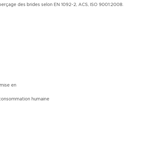
 perçage des brides selon EN 1092-2, ACS, ISO 9001:2008.
 mise en
table destinée à la consommation humaine Rése