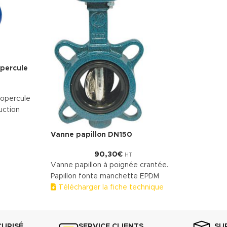
percule
 opercule
uction
echnique
Vanne papillon DN150
90,30
€
HT
Vanne papillon à poignée crantée.
Papillon fonte manchette EPDM
Télécharger la fiche technique
(.pdf)
CURISÉ
SERVICE CLIENTS
SU