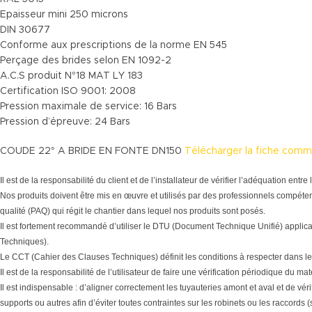
Epaisseur mini 250 microns
DIN 30677
Conforme aux prescriptions de la norme EN 545
Perçage des brides selon EN 1092-2
A.C.S produit N°18 MAT LY 183
Certification ISO 9001: 2008
Pression maximale de service: 16 Bars
Pression d’épreuve: 24 Bars
COUDE 22° A BRIDE EN FONTE DN150
Télécharger la fiche comm
Il est de la responsabilité du client et de l’installateur de vérifier l’adéquation en
Nos produits doivent être mis en œuvre et utilisés par des professionnels compéten
qualité (PAQ) qui régit le chantier dans lequel nos produits sont posés.
Il est fortement recommandé d’utiliser le DTU (Document Technique Unifié) applic
Techniques).
Le CCT (Cahier des Clauses Techniques) définit les conditions à respecter dans le
Il est de la responsabilité de l’utilisateur de faire une vérification périodique du 
Il est indispensable : d’aligner correctement les tuyauteries amont et aval et de vér
supports ou autres afin d’éviter toutes contraintes sur les robinets ou les raccords 