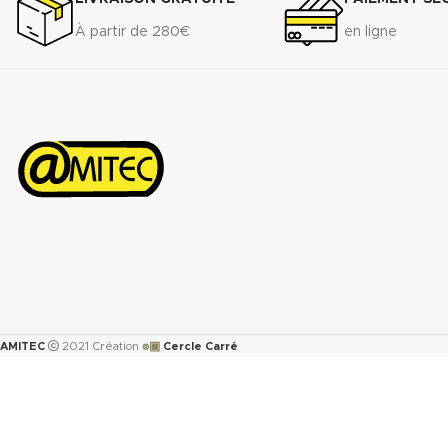
Récupération élastique ASTM F-36
À partir de 280€
en ligne
A : >45%
Résistance à la traction transversale
ASTM F-
152...................................................................7
MPa
Perméabilité au gaz DIN 3535/6 :
<0.5cm
/min.
3
Augmentation ASTMF-146 après
immersion dans : ASTM oil N°1 5h
150°C <5%
ASTM oil N°3 5h 150°C : <10%
ASTM fuel B 5h RT : <12%
Propriétés transmise pour
l’épaisseur 2mm.
Télécharger la fiche technique
๏▣
AMITEC
2021 Création
Cercle Carré
(.pdf)