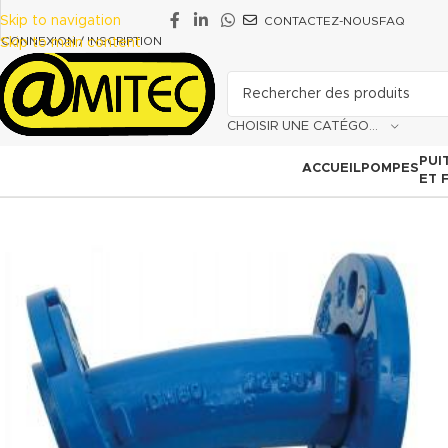
Skip to navigation
CONTACTEZ-NOUS
FAQ
CONNEXION / INSCRIPTION
Skip to main content
CHOISIR UNE CATÉGORIE
PUI
ACCUEIL
POMPES
ET 