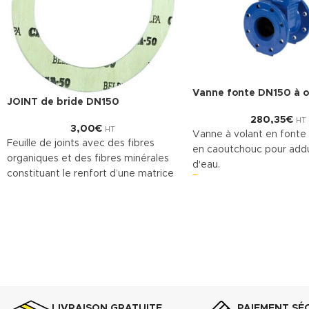
Vanne fonte DN150 à o
JOINT de bride DN150
280,35
€
HT
3,00
€
HT
Vanne à volant en fonte
Feuille de joints avec des fibres
en caoutchouc pour add
organiques et des fibres minérales
d'eau.
constituant le renfort d’une matrice
Télécharger la fiche t
en caoutchouc NBR. Le
(.pdf)
TECNIFIBRE80 possède ainsi une
gamme étendue d’emplois assurant
une bonne résistance.
DONNÉES TECHNIQUES
Densité (+ 10%) : 1.75 g/cm
3
Compressibilité ASTM F-36 A : 7% -
15%
LIVRAISON GRATUITE
PAIEMENT SÉ