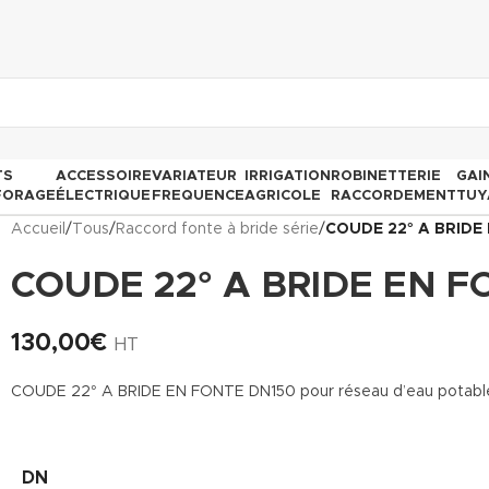
TS
ACCESSOIRE
VARIATEUR
IRRIGATION
ROBINETTERIE
GAI
FORAGE
ÉLECTRIQUE
FREQUENCE
AGRICOLE
RACCORDEMENT
TUY
Accueil
/
Tous
/
Raccord fonte à bride série
/
COUDE 22° A BRIDE
COUDE 22° A BRIDE EN 
130,00
€
HT
COUDE 22° A BRIDE EN FONTE DN150 pour réseau d’eau potable, l’
DN