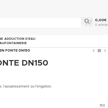
0,00
€
0
article
NE
ADDUCTION D’EAU
AU
FONTAINERIE
 EN FONTE DN150
FONTE DN150
assainissement ou l’irrigation.
150