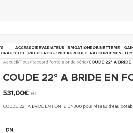
TS
ACCESSOIRE
VARIATEUR
IRRIGATION
ROBINETTERIE
GAI
FORAGE
ÉLECTRIQUE
FREQUENCE
AGRICOLE
RACCORDEMENT
TUY
Accueil
/
Tous
/
Raccord fonte à bride série
/
COUDE 22° A BRIDE
COUDE 22° A BRIDE EN 
531,00
€
HT
COUDE 22° A BRIDE EN FONTE DN300 pour réseau d’eau potable, l
DN