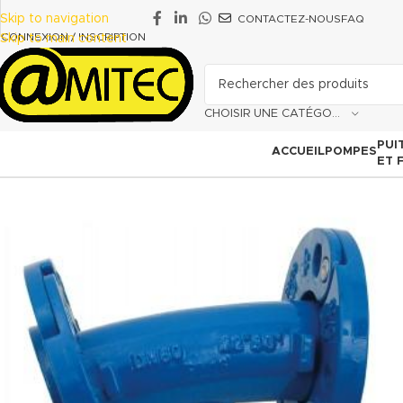
Skip to navigation
CONTACTEZ-NOUS
FAQ
CONNEXION / INSCRIPTION
Skip to main content
CHOISIR UNE CATÉGORIE
PUI
ACCUEIL
POMPES
ET 