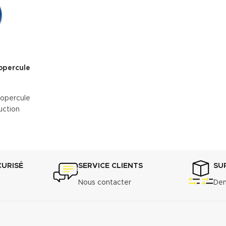
opercule
 opercule
uction
echnique
CURISÉ
SERVICE CLIENTS
SU
Nous contacter
Dem