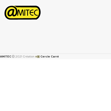
Récupération élastique ASTM F-36
A : >45%
Résistance à la traction transversale
ASTM F-
152...................................................................7
MPa
Perméabilité au gaz DIN 3535/6 :
<0.5cm
/min.
3
Augmentation ASTMF-146 après
immersion dans : ASTM oil N°1 5h
๏▣
AMITEC
2021 Création
Cercle Carré
150°C <5%
ASTM oil N°3 5h 150°C : <10%
ASTM fuel B 5h RT : <12%
Propriétés transmise pour
l’épaisseur 2mm.
Télécharger la fiche technique
(.pdf)