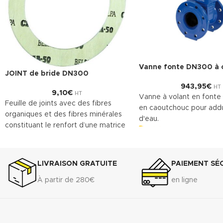
Vanne fonte DN300 à 
JOINT de bride DN300
943,95
€
HT
9,10
€
HT
Vanne à volant en fonte
Feuille de joints avec des fibres
en caoutchouc pour add
organiques et des fibres minérales
d'eau.
constituant le renfort d’une matrice
Télécharger la fiche t
en caoutchouc NBR. Le
(.pdf)
TECNIFIBRE80 possède ainsi une
gamme étendue d’emplois assurant
LIVRAISON GRATUITE
PAIEMENT SÉ
une bonne résistance.
À partir de 280€
en ligne
DONNÉES TECHNIQUES
Densité (+ 10%) : 1.75 g/cm
3
Compressibilité ASTM F-36 A : 7% -
15%