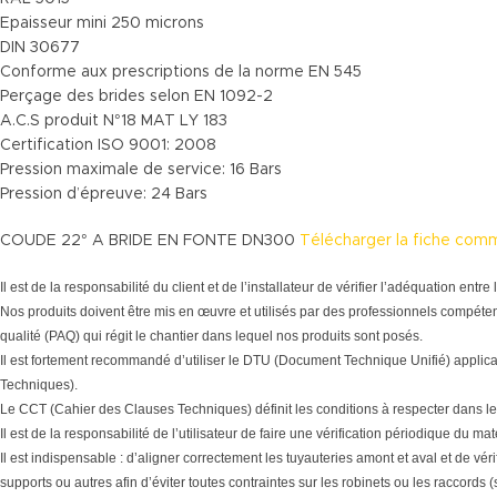
Epaisseur mini 250 microns
DIN 30677
Conforme aux prescriptions de la norme EN 545
Perçage des brides selon EN 1092-2
A.C.S produit N°18 MAT LY 183
Certification ISO 9001: 2008
Pression maximale de service: 16 Bars
Pression d’épreuve: 24 Bars
COUDE 22° A BRIDE EN FONTE DN300
Télécharger la fiche com
Il est de la responsabilité du client et de l’installateur de vérifier l’adéquation en
Nos produits doivent être mis en œuvre et utilisés par des professionnels compéten
qualité (PAQ) qui régit le chantier dans lequel nos produits sont posés.
Il est fortement recommandé d’utiliser le DTU (Document Technique Unifié) applic
Techniques).
Le CCT (Cahier des Clauses Techniques) définit les conditions à respecter dans le
Il est de la responsabilité de l’utilisateur de faire une vérification périodique du 
Il est indispensable : d’aligner correctement les tuyauteries amont et aval et de vér
supports ou autres afin d’éviter toutes contraintes sur les robinets ou les raccords 