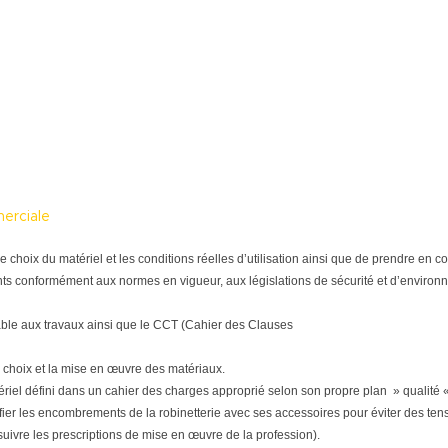
merciale
tre le choix du matériel et les conditions réelles d’utilisation ainsi que de prendre e
ts conformément aux normes en vigueur, aux législations de sécurité et d’environne
able aux travaux ainsi que le CCT (Cahier des Clauses
 choix et la mise en œuvre des matériaux.
matériel défini dans un cahier des charges approprié selon son propre plan » qualité «
ifier les encombrements de la robinetterie avec ses accessoires pour éviter des tensi
(suivre les prescriptions de mise en œuvre de la profession).