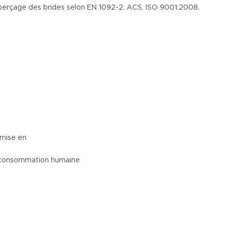
 perçage des brides selon EN 1092-2, ACS, ISO 9001:2008.
 mise en
table destinée à la consommation humaine Rése