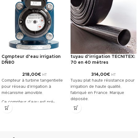
Compteur d’eau irrigation
tuyau d’irrigation TECNITEX:
DN80
70 en 40 mètres
218,00
€
314,00
€
HT
HT
Compteur à turbine tangentielle
Tuyau plat haute résistance pour
pour réseau d’irrigation à
irrigation de haute qualité,
mécanisme amovible.
fabriqué en France. Marque
déposée.
Ce compteur d’eau est pré-
équipé pour recevoir la pose
Télécharger la fiche technique
d’un émetteur à impulsions.
(.pdf)
Classe métrologique A. Corps en
fonte revêtu, offrant une grande
résistance à l’usure.