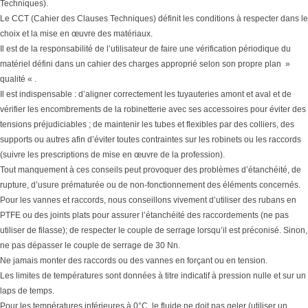
Techniques).
Le CCT (Cahier des Clauses Techniques) définit les conditions à respecter dans le
choix et la mise en œuvre des matériaux.
Il est de la responsabilité de l’utilisateur de faire une vérification périodique du
matériel défini dans un cahier des charges approprié selon son propre plan »
qualité « .
Il est indispensable : d’aligner correctement les tuyauteries amont et aval et de
vérifier les encombrements de la robinetterie avec ses accessoires pour éviter des
tensions préjudiciables ; de maintenir les tubes et flexibles par des colliers, des
supports ou autres afin d’éviter toutes contraintes sur les robinets ou les raccords
(suivre les prescriptions de mise en œuvre de la profession).
Tout manquement à ces conseils peut provoquer des problèmes d’étanchéité, de
rupture, d’usure prématurée ou de non-fonctionnement des éléments concernés.
Pour les vannes et raccords, nous conseillons vivement d’utiliser des rubans en
PTFE ou des joints plats pour assurer l’étanchéité des raccordements (ne pas
utiliser de filasse); de respecter le couple de serrage lorsqu’il est préconisé. Sinon,
ne pas dépasser le couple de serrage de 30 Nn.
Ne jamais monter des raccords ou des vannes en forçant ou en tension.
Les limites de températures sont données à titre indicatif à pression nulle et sur un
laps de temps.
Pour les températures inférieures à 0°C, le fluide ne doit pas geler (utiliser un