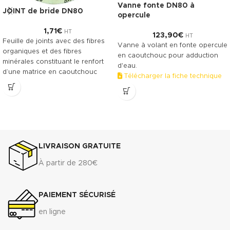
Vanne fonte DN80 à
JOINT de bride DN80
opercule
1,71
€
HT
123,90
€
HT
Feuille de joints avec des fibres
Vanne à volant en fonte opercule
organiques et des fibres
en caoutchouc pour adduction
minérales constituant le renfort
d'eau.
d’une matrice en caoutchouc
Télécharger la fiche technique
NBR. Le TECNIFIBRE80 possède
(.pdf)
ainsi une gamme étendue
d’emplois assurant une bonne
résistance.
DONNÉES TECHNIQUES
3
Densité (+ 10%) : 1.75 g/cm
LIVRAISON GRATUITE
Compressibilité ASTM F-36 A : 7%
- 15%
À partir de 280€
Récupération élastique ASTM F-
36 A : >45%
Résistance à la traction
PAIEMENT SÉCURISÉ
transversale
ASTM F-
en ligne
152...................................................................7