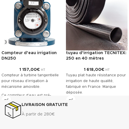
Compteur d’eau irrigation
tuyau d’irrigation TECNITEX:
DN250
250 en 40 mètres
1 157,00
€
1 618,00
€
HT
HT
Compteur à turbine tangentielle
Tuyau plat haute résistance pour
pour réseau d’irrigation à
irrigation de haute qualité,
mécanisme amovible.
fabriqué en France. Marque
déposée.
Ce compteur d’eau est pré-
équipé pour recevoir la pose
Télécharger la fiche technique
LIVRAISON GRATUITE
d’un émetteur à impulsions.
(.pdf)
Classe métrologique A. Corps en
À partir de 280€
fonte revêtu, offrant une grande
résistance à l’usure.