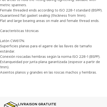
Flat areas to hold the fitting during tightening, suitable with
metric spanners.
Female threaded ends according to ISO 228-1 standard (BSPP).
Guaranteed flat gasket sealing (thickness from 1mm).
Flat and large bearing areas on male and female thread ends.
Características técnicas
Latón CW617N.
Superficies planas para el agarre de las llaves de tamaño
estándar.
Conexión roscadas hembras según la norma ISO 228-1 (BSPP).
Estanqueidad por junta plana garantizada (espesor a partir de
1mm).
Asientos planos y grandes en las roscas machos y hembras.
LIVRAISON GRATUITE