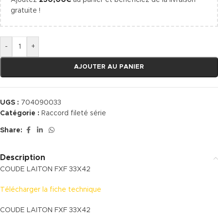
Ajoutez
250,00
€
au panier et bénéficiez de la livraison
gratuite !
-
+
AJOUTER AU PANIER
UGS :
704090033
Catégorie :
Raccord fileté série
Share:
Description
COUDE LAITON FXF 33X42
Télécharger la fiche technique
COUDE LAITON FXF 33X42