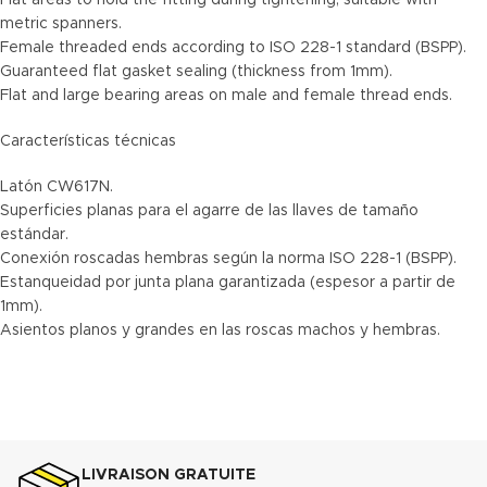
Flat areas to hold the fitting during tightening, suitable with
metric spanners.
Female threaded ends according to ISO 228-1 standard (BSPP).
Guaranteed flat gasket sealing (thickness from 1mm).
Flat and large bearing areas on male and female thread ends.
Características técnicas
Latón CW617N.
Superficies planas para el agarre de las llaves de tamaño
estándar.
Conexión roscadas hembras según la norma ISO 228-1 (BSPP).
Estanqueidad por junta plana garantizada (espesor a partir de
1mm).
Asientos planos y grandes en las roscas machos y hembras.
LIVRAISON GRATUITE