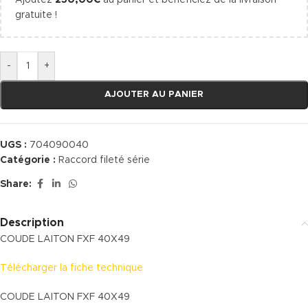
Ajoutez
250,00
€
au panier et bénéficiez de la livraison
gratuite !
-
+
AJOUTER AU PANIER
UGS :
704090040
Catégorie :
Raccord fileté série
Share:
Description
COUDE LAITON FXF 40X49
Télécharger la fiche technique
COUDE LAITON FXF 40X49