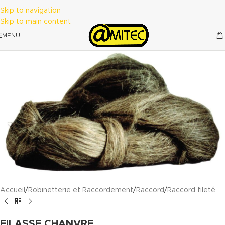
Skip to navigation
Skip to main content
MENU
Accueil
/
Robinetterie et Raccordement
/
Raccord
/
Raccord fileté
FILASSE CHANVRE