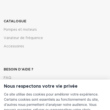
CATALOGUE
Pompes et moteurs
Variateur de fréquence
Accessoires
BESOIN D'AIDE ?
FAQ
Nous respectons votre vie privée
Lexique
Ce site utilise des cookies pour améliorer votre expérience.
Comment choisir ma pompe
Certains cookies sont essentiels au fonctionnement du site,
d'autres nous permettent d'analyser notre audience. Vous
pouvez accepter, refuser ou personnaliser votre choix.