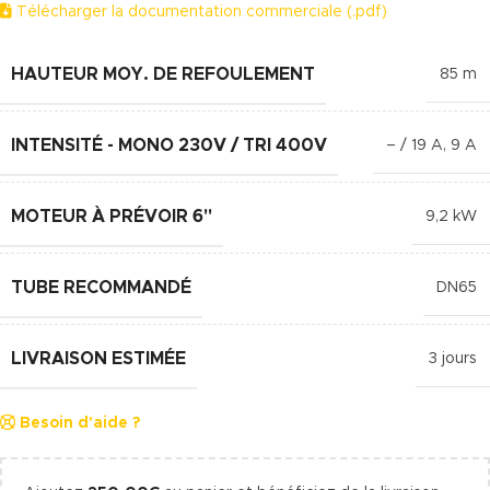
Télécharger la documentation commerciale (.pdf)
HAUTEUR MOY. DE REFOULEMENT
85 m
INTENSITÉ - MONO 230V / TRI 400V
– / 19 A
,
9 A
MOTEUR À PRÉVOIR 6"
9,2 kW
TUBE RECOMMANDÉ
DN65
LIVRAISON ESTIMÉE
3 jours
Besoin d'aide ?