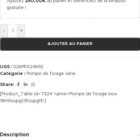
Ajoutez
250,00
€
au panier et bénéficiez de la livraison
gratuite !
-
+
AJOUTER AU PANIER
UGS :
526PRX24N10
Catégorie :
Pompe de forage série
Share:
[Product_Table id='7324' name='Pompe de forage inox
18mltsupgt3ltsupgth']
Description