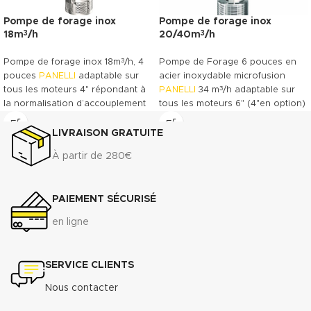
Pompe de forage inox
Pompe de forage inox
18m
/h
20/40m
/h
3
3
3
Pompe de forage inox 18m
/h, 4
Pompe de Forage 6 pouces en
pouces
PANELLI
adaptable sur
acier inoxydable microfusion
3
tous les moteurs 4" répondant à
PANELLI
34 m
/h adaptable sur
la normalisation d’accouplement
tous les moteurs 6" (4"en option)
NEMA-4. Pompe à roues semi
répondant à la normalisation
axiale permettant d’accepter
d’accouplement NEMA-6 (4 en
LIVRAISON GRATUITE
3
jusqu’à 50g de sable par m
.
option). Pompe à roues semi-
À partir de 280€
axiale permettant d’accepter
Télécharger la fiche technique
3
jusqu’à 50g de sable par m
.
(.pdf)
Excellent rendement de l’ordre de
PAIEMENT SÉCURISÉ
Télécharger la documentation
: 77% à 81%. Efficacité
commerciale (.pdf)
énergétique exceptionnelle.
en ligne
Télécharger la fiche technique
(.pdf)
SERVICE CLIENTS
Télécharger la documentation
commerciale (.pdf)
Nous contacter