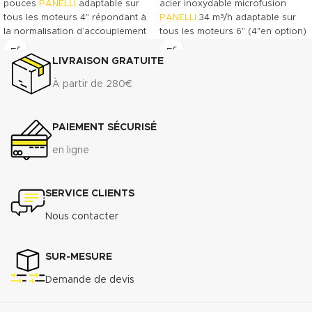
pouces
PANELLI
adaptable sur
acier inoxydable microfusion
3
tous les moteurs 4" répondant à
PANELLI
34 m
/h adaptable sur
la normalisation d’accouplement
tous les moteurs 6" (4"en option)
NEMA-4. Pompe à roues semi
répondant à la normalisation
axiale permettant d’accepter
d’accouplement NEMA-6 (4 en
LIVRAISON GRATUITE
3
jusqu’à 50g de sable par m
.
option). Pompe à roues semi-
À partir de 280€
axiale permettant d’accepter
Télécharger la fiche technique
3
jusqu’à 50g de sable par m
.
(.pdf)
Excellent rendement de l’ordre de
PAIEMENT SÉCURISÉ
Télécharger la documentation
: 77% à 81%. Efficacité
commerciale (.pdf)
énergétique exceptionnelle.
en ligne
Télécharger la fiche technique
(.pdf)
SERVICE CLIENTS
Télécharger la documentation
commerciale (.pdf)
Nous contacter
SUR-MESURE
Demande de devis