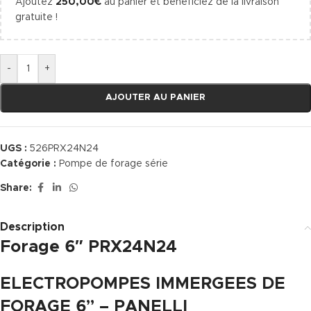
Ajoutez
250,00
€
au panier et bénéficiez de la livraison
gratuite !
-
+
AJOUTER AU PANIER
UGS :
526PRX24N24
Catégorie :
Pompe de forage série
Share:
Description
Forage 6″ PRX24N24
ELECTROPOMPES IMMERGEES DE
FORAGE 6” – PANELLI