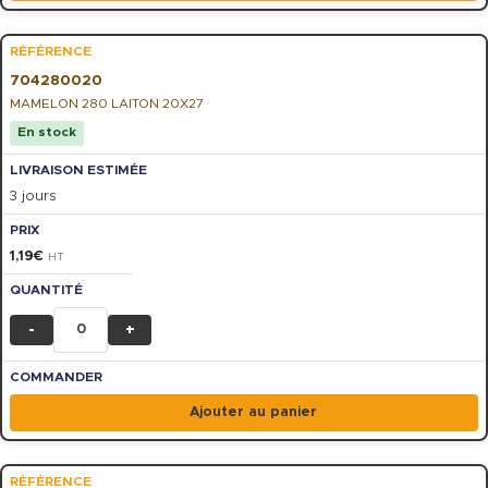
704280020
MAMELON 280 LAITON 20X27
En stock
3 jours
1,19
€
HT
-
+
Ajouter au panier