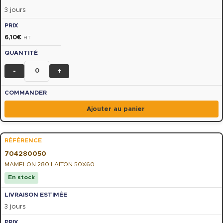
3 jours
6,10
€
HT
-
+
Ajouter au panier
704280050
MAMELON 280 LAITON 50X60
En stock
3 jours