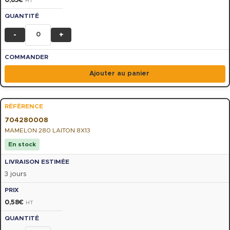
0,83
€
HT
-
+
Ajouter au panier
704280008
MAMELON 280 LAITON 8X13
En stock
3 jours
0,58
€
HT