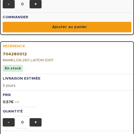
-
+
Ajouter au panier
704280012
MAMELON 280 LAITON 12X17
En stock
3 jours
0,57
€
HT
-
+