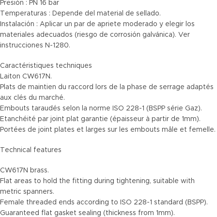
Presión : PN 16 bar
Temperaturas : Depende del material de sellado.
Instalación : Aplicar un par de apriete moderado y elegir los
materiales adecuados (riesgo de corrosión galvánica). Ver
instrucciones N-1280.
Caractéristiques techniques
Laiton CW617N.
Plats de maintien du raccord lors de la phase de serrage adaptés
aux clés du marché.
Embouts taraudés selon la norme ISO 228-1 (BSPP série Gaz).
Etanchéité par joint plat garantie (épaisseur à partir de 1mm).
Portées de joint plates et larges sur les embouts mâle et femelle.
Technical features
CW617N brass.
Flat areas to hold the fitting during tightening, suitable with
metric spanners.
Female threaded ends according to ISO 228-1 standard (BSPP).
Guaranteed flat gasket sealing (thickness from 1mm).