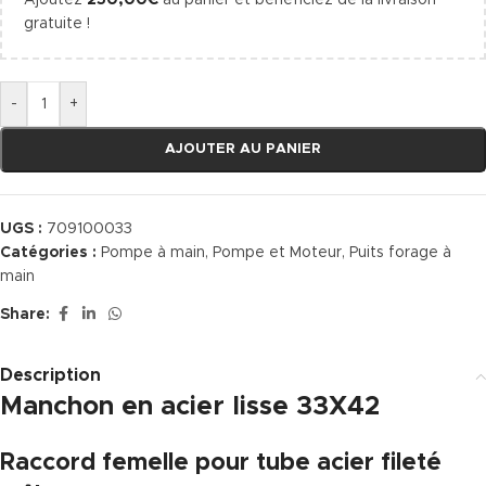
Ajoutez
250,00
€
au panier et bénéficiez de la livraison
gratuite !
-
+
AJOUTER AU PANIER
UGS :
709100033
Catégories :
Pompe à main
,
Pompe et Moteur
,
Puits forage à
main
Share:
Description
Manchon en acier lisse 33X42
Raccord femelle pour tube acier fileté