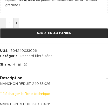
Ajoutez
250,00
€
au panier et bénéficiez de la livraison
gratuite !
-
+
AJOUTER AU PANIER
UGS :
704240033026
Catégorie :
Raccord fileté série
Share:
Description
MANCHON REDUIT 240 33X26
Télécharger la fiche technique
MANCHON REDUIT 240 33X26