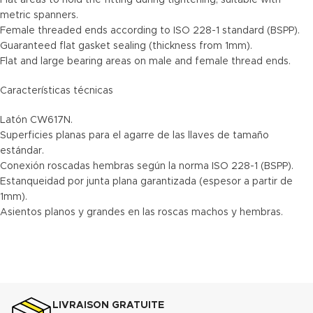
Flat areas to hold the fitting during tightening, suitable with
metric spanners.
Female threaded ends according to ISO 228-1 standard (BSPP).
Guaranteed flat gasket sealing (thickness from 1mm).
Flat and large bearing areas on male and female thread ends.
Características técnicas
Latón CW617N.
Superficies planas para el agarre de las llaves de tamaño
estándar.
Conexión roscadas hembras según la norma ISO 228-1 (BSPP).
Estanqueidad por junta plana garantizada (espesor a partir de
1mm).
Asientos planos y grandes en las roscas machos y hembras.
LIVRAISON GRATUITE